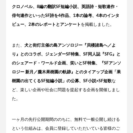
クロノベル、8編の翻訳SF短編小説、英語詩・短歌連作・
俳句連作といったSF詩を4作品、1本の論考、4本のインタ
ビュー、2本のレポートとアンケート
を掲載しました。
また、
犬と街灯主催の島アンソロジー『貝楼諸島へ／よ
り』とのコラボ、ジェンダーSF特集、SF同人誌『SFG』と
のシェアード・ワールド企画、笑いとSF特集、『SFアンソ
ロジー 新月／朧木果樹園の軌跡』とのタイアップ企画「果
樹園の出てくるSF短編小説」の公募、SF小説×SF短歌
な
ど、楽しい企画や社会に問題を提起する企画を開催しまし
た。
一ヶ月の先行公開期間ののちに、無料で一般公開し続ける
という仕組みは、会員に登録していただいている皆様のご