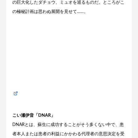
の
巨大化したダチョウ、ミュオを巡るものだ。ところがこ
の
極秘
計画
は思わぬ展開を見せて……。
こい瀬伊音「DNAR」
DNARとは、蘇生に成功することがそう多くない中で、患
者本人または患者の利益にかかわる代理者の意思決定を受