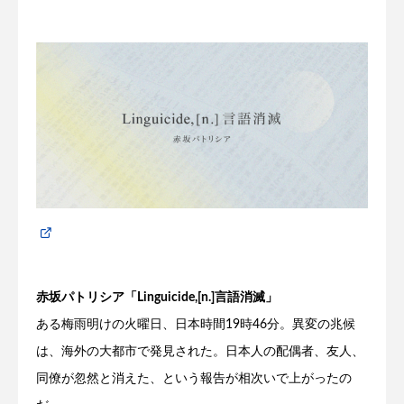
赤坂パトリシア「Linguicide,[n.]言語消滅」
ある梅雨明けの火曜日、日本時間
19
時
46
分。異変の兆候
は、海外の大都市で発見された。日本人の配偶者、友人、
同僚が忽然と消えた、という報告が相次いで上がったの