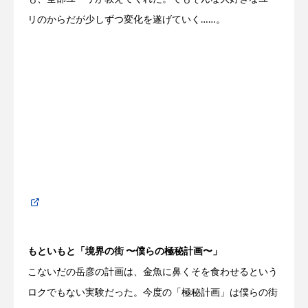
リのからだが少しずつ変化を遂げていく……。
もといもと「境界の街 〜僕らの極秘計画〜」
こないだ
の
岳彦
の
計画
は、金魚に鼻くそを食わせるという
ロクでもない実験だった。今度
の
「
極秘
計画
」は
僕ら
の
街