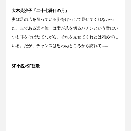
大木芙沙子「二十七番目の月」
妻は足の爪を切っている姿をけっして見せてくれなかっ
た。夫である楽々佐一は妻が爪を切るパチンという音にい
つも耳をそばだてながら、それを見せてくれとは頼めずに
いる。だが、チャンスは思わぬところから訪れて……
SF小説×SF短歌