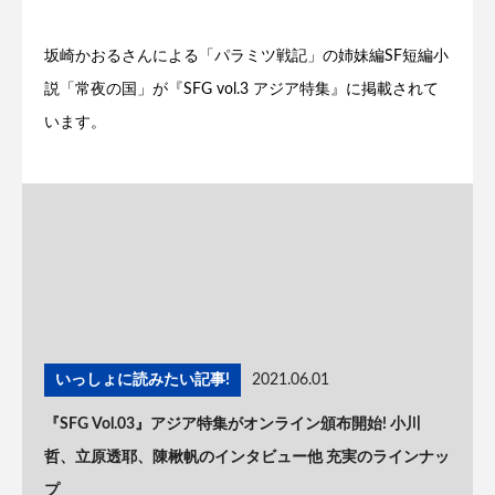
坂崎かおるさんによる「パラミツ戦記」の姉妹編SF短編小
説「常夜の国」が『SFG vol.3 アジア特集』に掲載されて
います。
いっしょに読みたい記事!
2021.06.01
『SFG Vol.03』アジア特集がオンライン頒布開始! 小川
哲、立原透耶、陳楸帆のインタビュー他 充実のラインナッ
プ