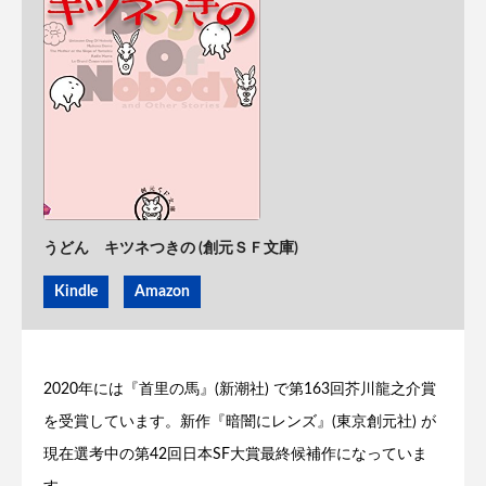
うどん キツネつきの (創元ＳＦ文庫)
Kindle
Amazon
2020年には『首里の馬』(新潮社) で第163回芥川龍之介賞
を受賞しています。新作『暗闇にレンズ』(東京創元社) が
現在選考中の第42回日本SF大賞最終候補作になっていま