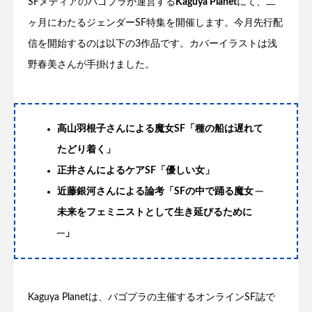
SFメディアのバゴプラが運営する
Kaguya Planet
にて、二
ヶ月にわたるジェンダーSF特集を開催します。今月先行配
信を開始するのは以下の3作品です。カバーイラストは浅
野春美さんが手掛けました。
高山羽根子さんによる魔女SF「種の船は遅れて
たどり着く」
正井さんによるケアSF「優しい女」
近藤銀河さんによる論考「SFの中で踊る魔女 ─
未来をフェミニストとして生き延びるために
─」
Kaguya Planetは、バゴプラの主催するオンラインSF誌で