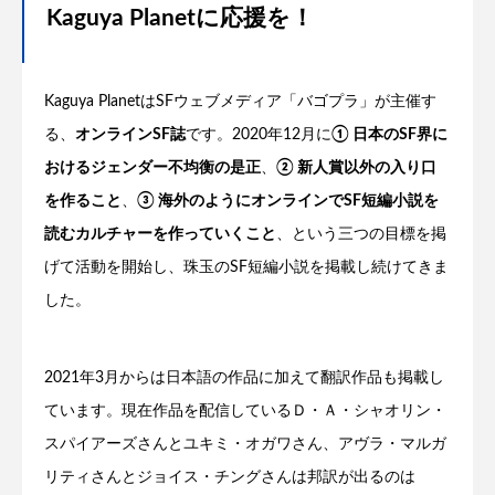
Kaguya Planetに応援を！
Kaguya PlanetはSFウェブメディア「バゴプラ」が主催す
る、
オンラインSF誌
です。2020年12月に
① 日本のSF界に
おけるジェンダー不均衡の是正
、
② 新人賞以外の入り口
を作ること
、
③ 海外のようにオンラインでSF短編小説を
読むカルチャーを作っていくこと
、という三つの目標を掲
げて活動を開始し、珠玉のSF短編小説を掲載し続けてきま
した。
2021年3月からは日本語の作品に加えて翻訳作品も掲載し
ています。現在作品を配信しているＤ・Ａ・シャオリン・
スパイアーズさんとユキミ・オガワさん、アヴラ・マルガ
リティさんとジョイス・チングさんは邦訳が出るのは