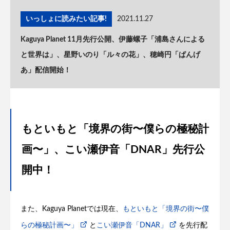
いっしょに読みたい記事!
2021.11.27
Kaguya Planet 11月先行公開、伊藤螺子「浦島さんによる
と世界は」、星野いのり「ル々の花」、穂崎円「ぱんげ
あ」配信開始！
もといもと「境界の街〜僕らの極秘計
画〜」、こい瀬伊音「DNAR」先行公
開中！
また、Kaguya Planetでは現在、
もといもと「境界の街〜僕
らの極秘計画〜」
と
こい瀬伊音「DNAR」
を先行配