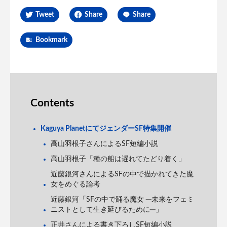
Tweet
Share
Share
Bookmark
Contents
Kaguya PlanetにてジェンダーSF特集開催
高山羽根子さんによるSF短編小説
高山羽根子「種の船は遅れてたどり着く」
近藤銀河さんによるSFの中で描かれてきた魔
女をめぐる論考
近藤銀河「SFの中で踊る魔女 ─未来をフェミ
ニストとして生き延びるために─」
正井さんによる書き下ろしSF短編小説