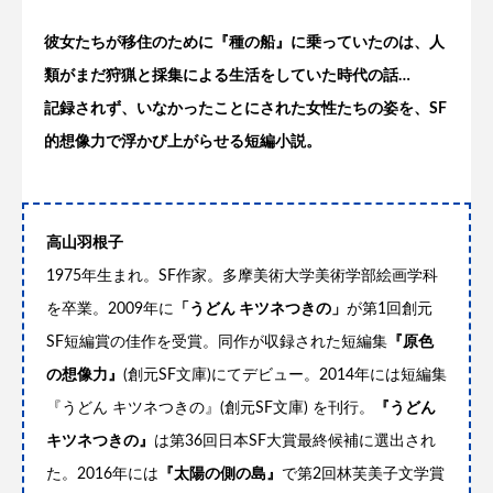
彼女たちが移住のために『種の船』に乗っていたのは、人
類がまだ狩猟と採集による生活をしていた時代の話
…
記録されず、いなかったことにされた女性たちの姿を、
SF
的想像力で浮かび上がらせる短編小説。
高山羽根子
1975年生まれ。SF作家。多摩美術大学美術学部絵画学科
を卒業。2009年に
「うどん キツネつきの」
が第1回創元
SF短編賞の佳作を受賞。同作が収録された短編集
『原色
の想像力』
(創元SF文庫)にてデビュー。2014年には短編集
『うどん キツネつきの』(創元SF文庫) を刊行。
『うどん
キツネつきの』
は第36回日本SF大賞最終候補に選出され
た。2016年には
『太陽の側の島』
で第2回林芙美子文学賞