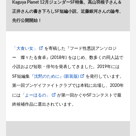
Kaguya Planet 12月ジェンダーSF特集、高山羽根子さん＆
正井さんの書き下ろしSF短編小説、近藤銀河さんの論考、
先行公開開始！
「大食い女」
を寄稿した『フード性悪説アンソロジ
ー 燦々たる食卓』(2018年) をはじめ、数多くの同人誌で
小説および短歌・俳句を発表してきました。2019年には
SF短編集
『沈黙のために』(新装版)
を発行しています。
第一回ブンゲイファイトクラブでは本戦に出場し、2020年
には
「よーほるの」
が第一回かぐやSFコンテストで最
終候補作品に選出されています。