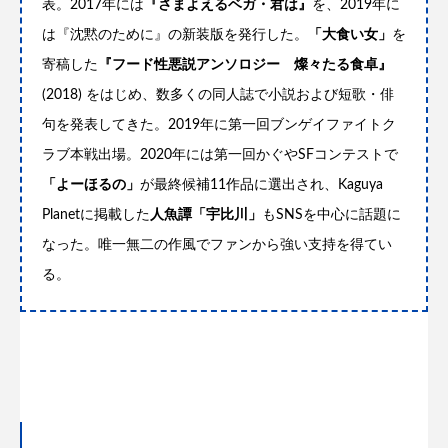
表。2017年には
『さまよえるベガ・君は』
を、2019年に
は『沈黙のために』の新装版を発行した。
「大食い女」
を
寄稿した
『フード性悪説アンソロジー 燦々たる食卓』
(2018) をはじめ、数多くの同人誌で小説および短歌・俳
句を発表してきた。2019年に第一回ブンゲイファイトク
ラブ本戦出場。2020年には第一回かぐやSFコンテストで
「よーほるの」
が最終候補11作品に選出され、Kaguya
Planetに掲載した
人魚譚「宇比川」
もSNSを中心に話題に
なった。唯一無二の作風でファンから強い支持を得てい
る。