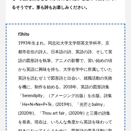
るそうです。形も詩もお楽しみください。
f3hito
1993年生まれ。同志社大学文学部英文学科卒。京
都市在住の詩人。日本語の詩、英語の詩、そして英
語の図形詩を執筆。アニメの影響で、習い始めの頃
から英語に興味を持ち、大学在学中に所属していた
英詩を読むゼミで図形詩と出会い、就職活動の失敗
を機に、制作を始める。2018年、英語の図形詩集
「Serendipity」（アメージング出版）を出版。詩集
「He+N+Ne+P+Te」(2019年)、「光芒とbalmy」
(2020年)、「Thou art fair」(2020年) と三冊の詩集
を発表。現在は、いろんな角度から英語を味わって
好きになってもらうために、図形詩の普及活動に取