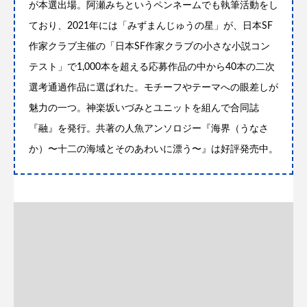
が本選出場。阿瀬みちというペンネームでも執筆活動をし
ており、2021年には「みずまんじゅうの星」が、日本SF
作家クラブ主催の「日本SF作家クラブの小さな小説コン
テスト」で1,000本を超える応募作品の中から40本の二次
選考通過作品に選ばれた。モチーフやテーマへの眼差しが
魅力の一つ。神楽坂いづみとユニットを組んで合同誌
『融』を発行。共著の人魚アンソロジー『海界（うなさ
か）〜十二の海域とそのあわいに漂う〜』は好評発売中。