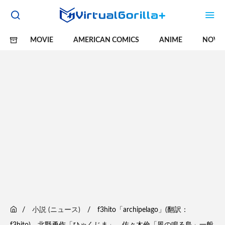
MOVIE
AMERICAN COMICS
ANIME
NOVE
小説 (ニュース)
f3hito「archipelago」(翻訳：