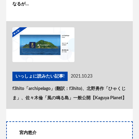
なるが…
いっしょに読みたい記事!
2021.10.23
f3hito「archipelago」(翻訳：f3hito)、北野勇作「ひゃくじ
ま」、佐々木倫「風の鳴る島」一般公開【Kaguya Planet】
宮内悠介