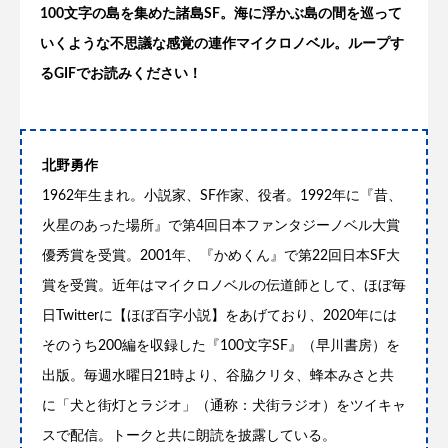
100文字の島を集めた諸島SF。海に浮かぶ島の間を巡って
いくような不思議な感覚の連作マイクロノベル。ループす
るGIFでお読みください！
北野勇作
1962年生まれ。小説家、SF作家、役者。1992年に『昔、
火星のあった場所』で第4回日本ファンタジーノベル大賞
優秀賞を受賞。2001年、『かめくん』で第22回日本SF大
賞を受賞。近年はマイクロノベルの伝道師として、ほぼ毎
日Twitterに【ほぼ百字小説】をあげており、2020年には
そのうち200編を収録した『100文字SF』（早川書房）を
出版。毎週水曜日21時より、谷脇クリタ、蜂本みさと共
に「犬と街灯とラジオ」（通称：犬街ラジオ）をツイキャ
スで配信。トークと共に朗読を披露している。