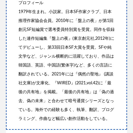
プロフィール
1979年生まれ。小説家。日本SF作家クラブ、日本
推理作家協会会員。2010年に「盤上の夜」が第1回
創元SF短編賞で選考委員特別賞を受賞。同作を収録
した連作短編集『盤上の夜』(東京創元社,2012年)に
てデビューし、第33回日本SF大賞を受賞。SFや純
文学など、ジャンル横断的に活躍しており、作品は
韓国語、英語、中国語(繁体字)など、多くの言語に
翻訳されている。2021年には『偶然の聖地』 (講談
社文庫)が文庫化、『WIRED』(2021,vol.42)に「最
後の共有地」を掲載。「最後の共有地」は「偽の過
去、偽の未来」と合わせて暗号通貨シリーズとなっ
ている。海外での経験も多く、執筆、翻訳、プログ
ラミング、作曲など幅広い創作活動をしている。