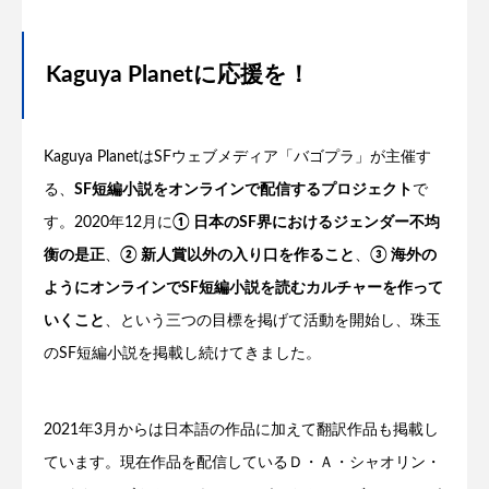
Kaguya Planetに応援を！
Kaguya PlanetはSFウェブメディア「バゴプラ」が主催す
る、
SF短編小説をオンラインで配信するプロジェクト
で
す。2020年12月に
① 日本のSF界におけるジェンダー不均
衡の是正
、
② 新人賞以外の入り口を作ること
、
③ 海外の
ようにオンラインでSF短編小説を読むカルチャーを作って
いくこと
、という三つの目標を掲げて活動を開始し、珠玉
のSF短編小説を掲載し続けてきました。
2021年3月からは日本語の作品に加えて翻訳作品も掲載し
ています。現在作品を配信しているＤ・Ａ・シャオリン・