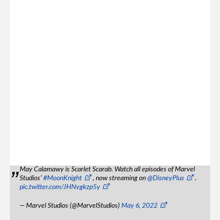
May Calamawy is Scarlet Scarab. Watch all episodes of Marvel
Studios’
#MoonKnight
, now streaming on
@DisneyPlus
.
pic.twitter.com/JHNvgkzp5y
— Marvel Studios (@MarvelStudios)
May 6, 2022