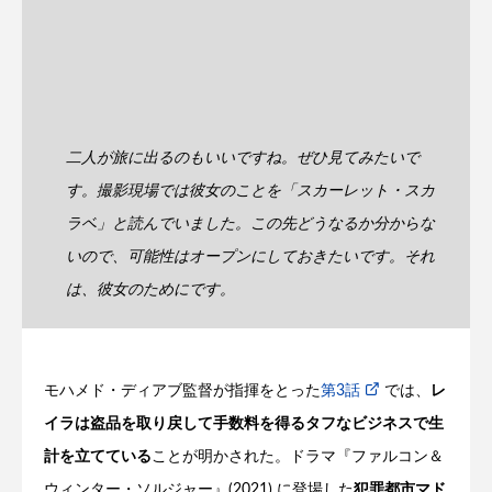
二人が旅に出るのもいいですね。ぜひ見てみたいで
す。撮影現場では彼女のことを「スカーレット・スカ
ラベ」と読んでいました。この先どうなるか分からな
いので、可能性はオープンにしておきたいです。それ
は、彼女のためにです。
モハメド・ディアブ監督が指揮をとった
第3話
では、
レ
イラは盗品を取り戻して手数料を得るタフなビジネスで生
計を立てている
ことが明かされた。ドラマ『ファルコン＆
ウィンター・ソルジャー』(2021) に登場した
犯罪都市マド