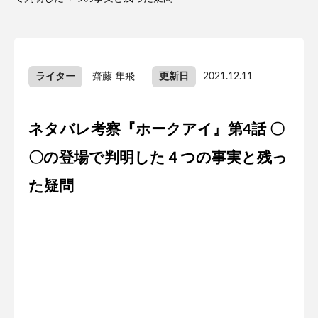
ライター
齋藤 隼飛
更新日
2021.12.11
ネタバレ考察『ホークアイ』第4話 〇
〇の登場で判明した４つの事実と残っ
た疑問