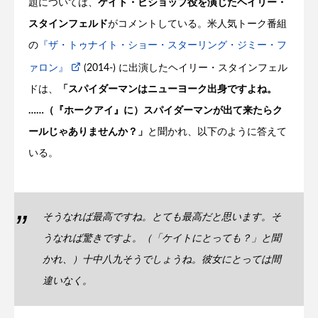
題については、
ケイト・ビショップ役を演じたヘイリー・
スタインフェルド
がコメントしている。米人気トーク番組
の
『ザ・トゥナイト・ショー・スターリング・ジミー・フ
ァロン』
(2014-) に出演したヘイリー・スタインフェル
ドは、
「スパイダーマンはニューヨーク出身ですよね。
……（『ホークアイ』に）スパイダーマンが出て来たらク
ールじゃありませんか？」
と聞かれ、以下のように答えて
いる。
そうなれば最高ですね。とても最高だと思います。そ
うなれば驚きですよ。（「ケイトにとっても？」と聞
かれ、）十中八九そうでしょうね。彼女にとっては間
違いなく。