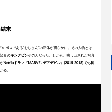
た結末
アのボスである“おじさん”の正体が明らかに。その人物とは、
染みの
キングピン
その人だった。しかも、映し出された写真
が
Netflixドラマ『MARVEL デアデビル』(2015-2018) でも同
かる。