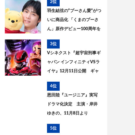
2位
までを考察
羽生結弦の“プーさん愛”がつ
いに商品化 「くまのプーさ
ん」原作デビュー100周年を
記念した特別コラボが実現
3位
Vシネクスト『超宇宙刑事ギ
ャバン インフィニティVSラ
イヤ』12月11日公開 ギャ
バン・エタニティの姿が解
4位
禁
恩田陸『ユージニア』実写
ドラマ化決定 主演・岸井
ゆきの、11月8日より
WOWOWで放送・配信開始
5位