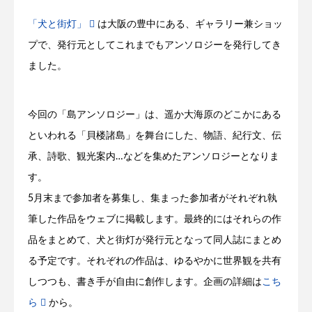
「犬と街灯」
は大阪の豊中にある、ギャラリー兼ショッ
プで、発行元としてこれまでもアンソロジーを発行してき
ました。
今回の「島アンソロジー」は、遥か大海原のどこかにある
といわれる「貝楼諸島」を舞台にした、物語、紀行文、伝
承、詩歌、観光案内
…
などを集めたアンソロジーとなりま
す。
5
月末まで参加者を募集し、集まった参加者がそれぞれ執
筆した作品をウェブに掲載します。最終的にはそれらの作
品をまとめて、犬と街灯が発行元となって同人誌にまとめ
る予定です。それぞれの作品は、ゆるやかに世界観を共有
しつつも、書き手が自由に創作します。企画の詳細は
こち
ら
から。