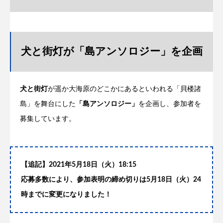
犬と街灯が「島アンソロジー」を企画
犬と街灯
が遥か大海原のどこかにあるといわれる「貝楼諸
島」を舞台にした
「島アンソロジー」
を企画し、参加者を
募集しています。
【追記】
2021
年
5
月
18
日（火）
18:15
応募多数により、参加表明の締め切りは
5
月
18
日（火）
24
時までに変更になりました！