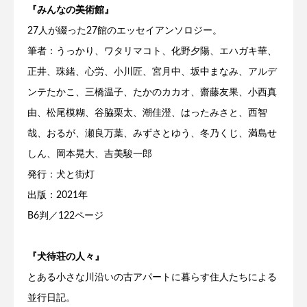
『みんなの美術館』
27人が綴った27館のエッセイアンソロジー。
筆者：うっかり、ワタリマコト、化野夕陽、エハガキ華、
正井、珠緒、心労、小川匠、宮月中、坂中まなみ、アルデ
ンテたかこ、三橋温子、たかのカカオ、齋藤友果、小西真
由、松尾模糊、谷脇栗太、潮佳澄、はったみさと、西智
哉、おるが、瀬良万葉、みずさとゆう、冬乃くじ、満島せ
しん、岡本晃大、吉美駿一郎
発行：犬と街灯
出版：2021年
B6判／122ページ
『犬待荘の人々』
とある小さな川沿いの古アパートに暮らす住人たちによる
並行日記。