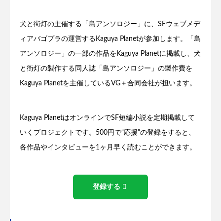
犬と街灯の主催する「島アンソロジー」に、
SF
ウェブメデ
ィアバゴプラの運営する
Kaguya Planet
が参加します。「島
アンソロジー」の一部の作品を
Kaguya Planet
に掲載し、犬
と街灯の製作する同人誌「島アンソロジー」の製作費を
Kaguya Planet
を主催している
VG
＋合同会社が担います。
Kaguya Planet
はオンラインで
SF
短編小説を定期掲載して
いくプロジェクトです。
500
円で“応援”の登録をすると、
各作品やインタビューを
1
ヶ月早く読むことができます。
登録する