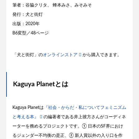
筆者：谷脇クリタ、 蜂本みさ、みそみそ
発行：犬と街灯
出版：2020年
B6変型／48ページ
「犬と街灯」の
オンラインストア
から購入できます。
Kaguya Planetとは
Kaguya Planetは
『社会・からだ・私についてフェミニズム
と考える本』
の編著者である井上彼方さんがコーディネ
ーターを務めるプロジェクトです。① 日本のSF界におけ
るジェンダー不均衡の是正、② 新人賞以外の入り口を作