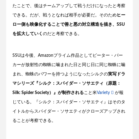
たことで、後はチームアップして戦うだけになったと考察
できる。だが、戦うとなれば相手が必要だ。そのため
ヒー
ロー側も映像化することで善と悪の対立構造を描き、SSU
を拡大していく
のだと考察できる。
SSUは今後、Amazonプライム作品としてピーター・パー
カーが放射性の蜘蛛に噛まれた日と同じ日に同じ蜘蛛に噛
まれ、蜘蛛のパワーを持つようになったシルクの
実写ドラ
マシリーズ『シルク：スパイダー・ソサエティ（原題：
Silk: Spider Society）』が制作される
こと米
Variety
が報
じている。『シルク：スパイダー・ソサエティ』はそのタ
イトルからスパイダー・ソサエティがクローズアップされ
ることが考察できる。