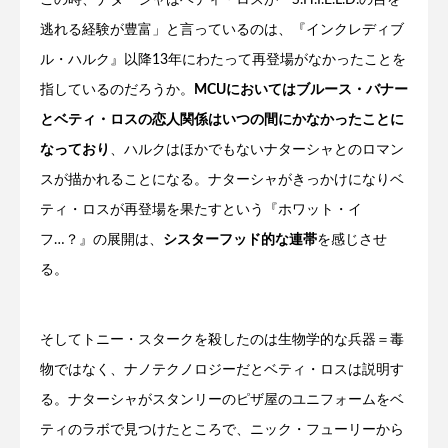
この時、ナターシャはベティ・ロスが「S.H.I.E.L.D.の目を
逃れる経験が豊富」と言っているのは、『インクレディブ
ル・ハルク』以降13年にわたって再登場がなかったことを
指しているのだろうか。
MCUにおいてはブルース・バナー
とベティ・ロスの恋人関係はいつの間にかなかったことに
なっており
、ハルクはほかでもないナターシャとのロマン
スが描かれることになる。ナターシャがきっかけになりベ
ティ・ロスが再登場を果たすという『ホワット・イ
フ…？』の展開は、
シスターフッド的な連帯
を感じさせ
る。
そしてトニー・スタークを殺したのは生物学的な兵器＝毒
物ではなく、ナノテクノロジーだとベティ・ロスは説明す
る。ナターシャがスタンリーのピザ屋のユニフォームをベ
ティのラボで見つけたところで、ニック・フューリーから