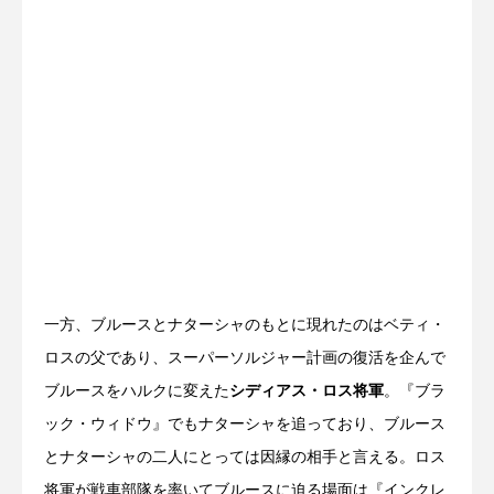
一方、ブルースとナターシャのもとに現れたのはベティ・
ロスの父であり、スーパーソルジャー計画の復活を企んで
ブルースをハルクに変えた
シディアス・ロス将軍
。『ブラ
ック・ウィドウ』でもナターシャを追っており、ブルース
とナターシャの二人にとっては因縁の相手と言える。ロス
将軍が戦車部隊を率いてブルースに迫る場面は『インクレ