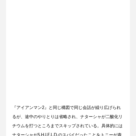
『アイアンマン2』と同じ構図で同じ会話が繰り広げられ
るが、途中のやりとりは省略され、ナターシャが二酸化リ
チウムを打つところまでスキップされている。具体的には
ナターシャがS.H.I.E.L.D.のスパイだったことをトニーが責