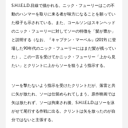
S.H.I.E.L.D.目線で描かれる。ニック・フューリーはこの不
動のハンマーを取りに来る者が味方になることを願ってい
た様子も示されている。また、コールソンはスキンヘッド
のニック・フューリーに対してソーの特徴を「髪が豊か」
と説明する（なお、『キャプテン・マーベル』(2019) に登
場した90年代のニック・フューリーにはまだ髪が残ってい
た）。この一言を受けてかニック・フューリー「上から見
たい」とクリントに上からソーを狙うよう指示する。
ソーを撃たないよう指示を受けたクリントだが、落雷と共
に矢が放たれ、ソーは仕留められてしまう。原作映画では
矢は放たれず、ソーは拘束され後、S.H.I.E.L.D.はソーを泳
がせて尾行する作戦に出る。クリントは矢を放ったのが自
分ではないと主張する。