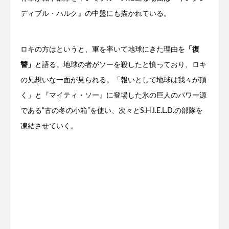
ディブル・ハルク』の中盤にも描かれている。
ロキの方はというと、軍を率いて地球にきた理由を
「復
讐」
と語る。地球の者がソーを殺したと憤っており、ロキ
の兄想いな一面が見られる。「報いとして地球は我々が頂
く」と『マイティ・ソー』に登場した氷の巨人のパワー源
である“古の冬の小箱”を使い、次々とS.H.I.E.L.D.の部隊を
凍結させていく。