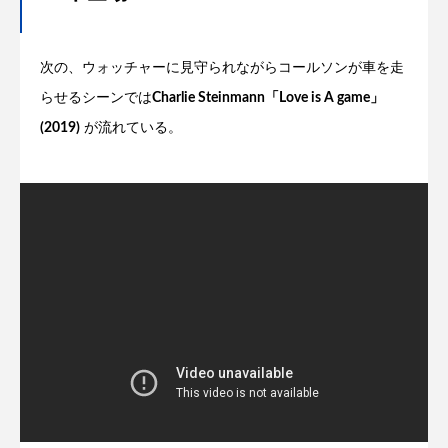
次の、ウォッチャーに見守られながらコールソンが車を走
らせるシーンでは
Charlie Steinmann「Love is A game」
(2019)
が流れている。