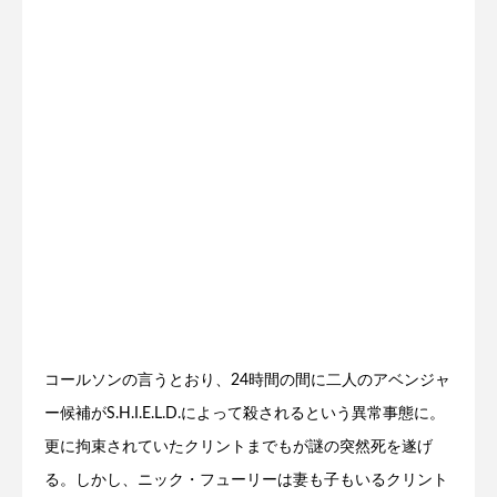
コールソンの言うとおり、24時間の間に二人のアベンジャ
ー候補がS.H.I.E.L.D.によって殺されるという異常事態に。
更に拘束されていたクリントまでもが謎の突然死を遂げ
る。しかし、ニック・フューリーは妻も子もいるクリント