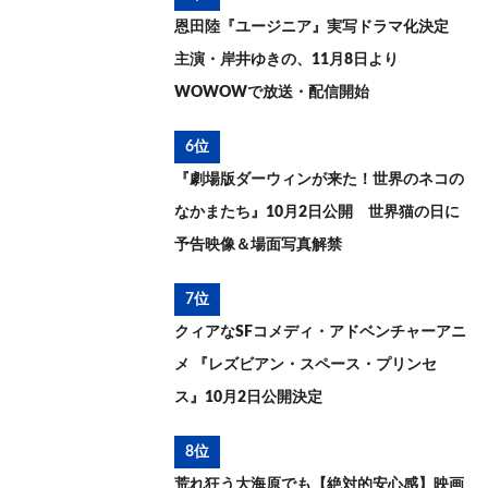
恩田陸『ユージニア』実写ドラマ化決定
主演・岸井ゆきの、11月8日より
WOWOWで放送・配信開始
6位
『劇場版ダーウィンが来た！世界のネコの
なかまたち』10月2日公開 世界猫の日に
予告映像＆場面写真解禁
7位
クィアなSFコメディ・アドベンチャーアニ
メ 『レズビアン・スペース・プリンセ
ス』10月2日公開決定
8位
荒れ狂う大海原でも【絶対的安心感】映画