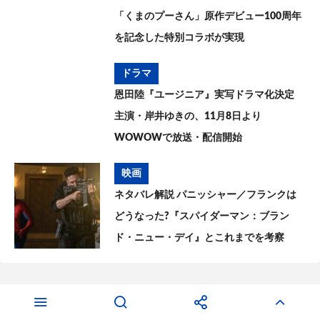
「くまのプーさん」原作デビュー100周年
を記念した特別コラボが実現
ドラマ
恩田陸『ユージニア』実写ドラマ化決定
主演・岸井ゆきの、11月8日より
WOWOWで放送・配信開始
映画
ネタバレ解説 パニッシャー／フランクは
どうなった?『スパイダーマン：ブラン
ド・ニュー・デイ』とこれまでを考察