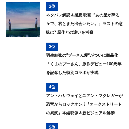
2位
ネタバレ解説＆感想 映画『あの星が降る
丘で、君とまた出会いたい。』ラストの意
味は? 原作との違いを考察
3位
羽生結弦の“プーさん愛”がついに商品化
「くまのプーさん」原作デビュー100周年
を記念した特別コラボが実現
4位
アン・ハサウェイとユアン・マクレガーが
恐竜からロックオン!?『オークストリート
の異変』本編映像＆新ビジュアル解禁
5位