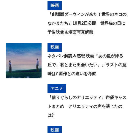
映画
『劇場版ダーウィンが来た！世界のネコの
なかまたち』10月2日公開 世界猫の日に
予告映像＆場面写真解禁
映画
ネタバレ解説＆感想 映画『あの星が降る
丘で、君とまた出会いたい。』ラストの意
味は? 原作との違いを考察
アニメ
『借りぐらしのアリエッティ』声優キャス
トまとめ アリエッティの声を演じたの
は?
映画