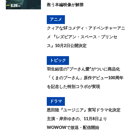
救う本編映像が解禁
アニメ
クィアなSFコメディ・アドベンチャーアニ
メ 『レズビアン・スペース・プリンセ
ス』10月2日公開決定
トピック
羽生結弦の“プーさん愛”がついに商品化
「くまのプーさん」原作デビュー100周年
を記念した特別コラボが実現
ドラマ
恩田陸『ユージニア』実写ドラマ化決定
主演・岸井ゆきの、11月8日より
WOWOWで放送・配信開始