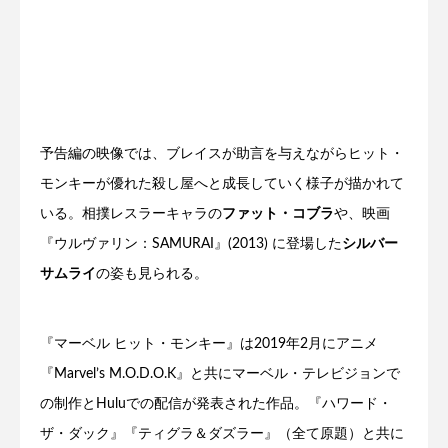
予告編の映像では、ブレイスが助言を与えながらヒット・
モンキーが優れた殺し屋へと成長していく様子が描かれて
いる。相撲レスラーキャラの
ファット・コブラ
や、映画
『ウルヴァリン：SAMURAI』(2013) に登場した
シルバー
サムライ
の姿も見られる。
『マーベル ヒット・モンキー』は2019年2月にアニメ
『Marvel’s M.O.D.O.K』と共にマーベル・テレビジョンで
の制作とHuluでの配信が発表された作品。『ハワード・
ザ・ダック』『ティグラ＆ダズラー』（全て原題）と共に