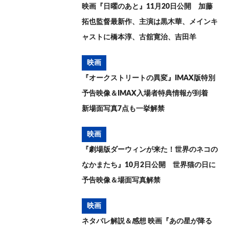
映画『日曜のあと』11月20日公開 加藤
拓也監督最新作、主演は黒木華、メインキ
ャストに橋本淳、古舘寛治、吉田羊
映画
『オークストリートの異変』IMAX版特別
予告映像＆IMAX入場者特典情報が到着
新場面写真7点も一挙解禁
映画
『劇場版ダーウィンが来た！世界のネコの
なかまたち』10月2日公開 世界猫の日に
予告映像＆場面写真解禁
映画
ネタバレ解説＆感想 映画『あの星が降る