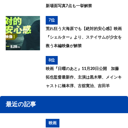
新場面写真7点も一挙解禁
7位
荒れ狂う大海原でも【絶対的安心感】映画
『シェルター』より、ステイサムが少女を
救う本編映像が解禁
8位
映画『日曜のあと』11月20日公開 加藤
拓也監督最新作、主演は黒木華、メインキ
ャストに橋本淳、古舘寛治、吉田羊
最近の記事
映画