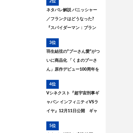
2位
ネタバレ解説 パニッシャー
／フランクはどうなった?
『スパイダーマン：ブラン
ド・ニュー・デイ』とこれ
3位
までを考察
羽生結弦の“プーさん愛”がつ
いに商品化 「くまのプーさ
ん」原作デビュー100周年を
記念した特別コラボが実現
4位
Vシネクスト『超宇宙刑事ギ
ャバン インフィニティVSラ
イヤ』12月11日公開 ギャ
バン・エタニティの姿が解
5位
禁