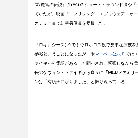
ズ/魔宮の伝説』(1984) のショート・ラウンド役や
ていたが、映画『エブリシング・エブリウェア・オール・
カデミー賞で助演男優賞を受賞した。
『ロキ』シーズン2でもウロボロス役で見事な演技を
参戦ということになったが、米
マーベル公式
では
ァイギから電話がある」と聞かされ、緊張しながら電
長のケヴィン・ファイギから直々に
「MCUファミリ
ンは「有頂天になりました」と振り返っている。