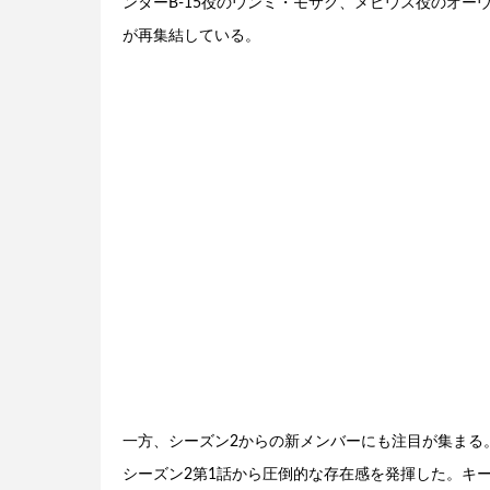
ンターB-15役のウンミ・モサク、メビウス役のオー
が再集結している。
一方、シーズン2からの新メンバーにも注目が集まる
シーズン2第1話から圧倒的な存在感を発揮した。キ