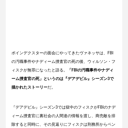
ポインデクスターの面会にやってきたヴァネッサは、FBI
の汚職事件やナディーム捜査官の死の後、ウィルソン・フ
ィスクが無罪になったと語る。
「FBIの汚職事件やナディ
ーム捜査官の死」というのは『デアデビル』シーズン3で
描かれたストーリー
だ。
『デアデビル』シーズン3では獄中のフィスクがFBIのナデ
ィーム捜査官に裏社会の人間達の情報を渡し、商売敵を排
除すると同時に、その見返りにフィスクは刑務所からペン