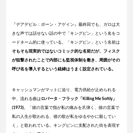
『デアデビル：ボーン・アゲイン』最終回でも、ガロは大
きな声では話せない話の中で「キングピン」という名をコ
ードネーム的に使っている。「キングピン」という名前は
そもそも現実的ではないコミック的な名前だが、フィスク
が狙撃されたことで内部にも監視体制を敷き、周囲がその
呼び名を導入するという経緯はうまく設定されている。
キャッシュマンがマットに迫り、電力供給が止められる
中、流れる曲は
ロバータ・フラック「Killing Me Softly」
(1973)
。「彼の言葉で指が私の痛みを爪弾く、彼の言葉で
私の人生が歌われる、彼の歌が私をゆるやかに殺してい
く」と歌われている。キングピンに支配された街を表現す