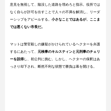
意見を無視して、陥没した道路を埋めろと指示。役所では
なく自らが許可を出すことで人々の不満を解消し、リーダ
ーシップをアピールする。
小さなことではあるが、ここま
では悪くない市長だ。
マットは警官殺しの嫌疑がかけられているヘクターを弁護
するにあたって、
元検事のキルスティンと元刑事のチェリ
ーを説得
し、初公判に挑む。しかし、ヘクターの保釈はあ
っさり却下され、断然不利な状態で勝負は幕を開ける。