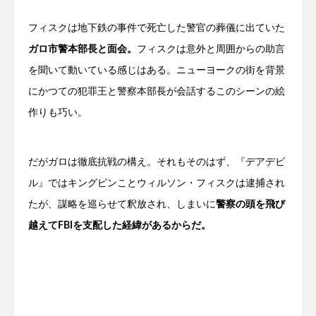
フィスクは地下鉄の事件で死亡した警官の葬儀に出ていた
ガロ市警本部長と面会。
フィスクは意外と周囲からの助言
を聞いて動いている感じはある。ニューヨークの街を背景
にかつての犯罪王と警察本部長が会話するこのシーンの絵
作りも巧い。
だがガロは徹底抗戦の構え。それもそのはず、『デアデビ
ル』ではキングピンことウィルソン・フィスクは逮捕され
たが、謀略を巡らせて釈放され、しまいに
警察の頭を飛び
越えてFBIを支配した経緯があるからだ。