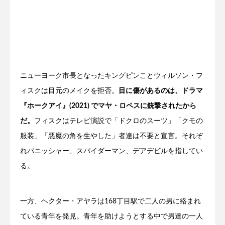
ニューヨーク市長となったキングピンことウィルソン・フ
ィスクは目元のメイクを拒否。
目に傷があるのは、ドラマ
『ホークアイ』(2021) でマヤ・ロペスに銃撃されたから
だ。
フィスクはテレビ演説で「ドクロのスーツ」「クモの
服装」「悪魔の角を生やした」者達は不要と宣言。それぞ
れパニッシャー、スパイダーマン、デアデビルを指してい
る。
一方、ヘクター・アヤラは168丁目駅で二人の男に絡まれ
ている青年を発見。青年を助けようとする中で男達の一人