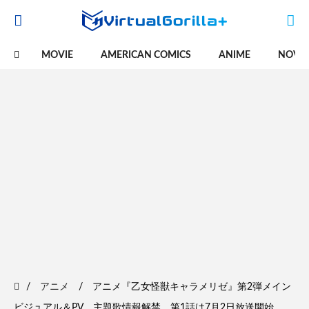
MOVIE
AMERICAN COMICS
ANIME
NOVE
アニメ
アニメ『乙女怪獣キャラメリゼ』第2弾メイン
ビジュアル＆PV、主題歌情報解禁 第1話は7月2日放送開始