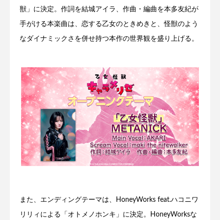
獣」に決定。作詞を結城アイラ、作曲・編曲を本多友紀が
手がける本楽曲は、恋する乙女のときめきと、怪獣のよう
なダイナミックさを併せ持つ本作の世界観を盛り上げる。
また、エンディングテーマは、HoneyWorks feat.ハコニワ
リリィによる「オトメノホンキ」に決定。HoneyWorksな