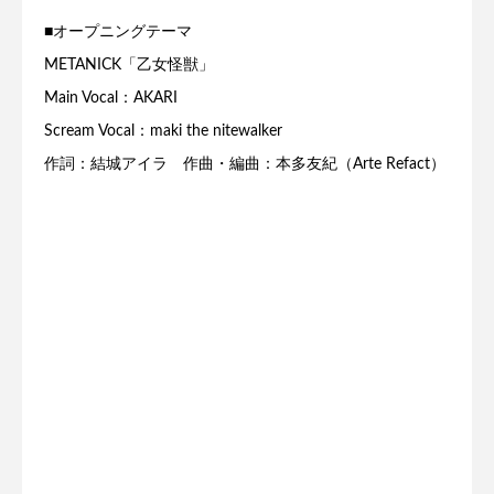
■オープニングテーマ
METANICK「乙女怪獣」
Main Vocal：AKARI
Scream Vocal：maki the nitewalker
作詞：結城アイラ 作曲・編曲：本多友紀（Arte Refact）