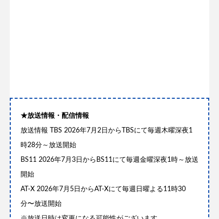
★放送情報・配信情報
放送情報 TBS 2026年7月2日からTBSにて毎週木曜深夜1
時28分～放送開始
BS11 2026年7月3日からBS11にて毎週金曜深夜1時～放送
開始
AT-X 2026年7月5日からAT-Xにて毎週日曜よる11時30
分〜放送開始
※放送日時は変更になる可能性がございます