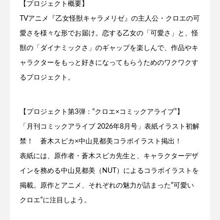
【プロジェクト概要】
TVアニメ『乙女怪獣キャラメリゼ』の主人公・クロエの可
愛さを様々な形でお届け。恋する乙女の「可愛さ」と、怪
獣の「ダイナミックさ」のギャップを楽しんで、作品やキ
ャラクターをもっと好きになってもらうためのワクワクす
るプロジェクト。
【プロジェクト第3弾：“クロエ×コミックアライブ”】
「月刊コミックアライブ 2026年8月号」表紙イラスト初解
禁！ 蒼木スピカ×中山見都美コラボイラスト掲出！
表紙には、原作者・蒼木スピカ先生と、キャラクターデザ
インを務める中山見都美（NUT）によるコラボイラストを
掲載。原作とアニメ、それぞれの魅力が詰まった“可愛い
クロエ”に注目しよう。