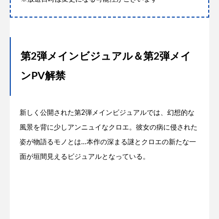
第2弾メインビジュアル＆第2弾メイ
ンPV解禁
新しく公開された第2弾メインビジュアルでは、幻想的な
風景を背に少しアンニュイなクロエ。彼女の病に侵された
姿が物語るモノとは…本作の深まる謎とクロエの新たな一
面が垣間見えるビジュアルとなっている。