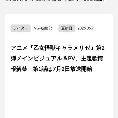
ライター
VG+編集部
更新日
2026.06.7
アニメ『乙女怪獣キャラメリゼ』第2
弾メインビジュアル＆PV、主題歌情
報解禁 第1話は7月2日放送開始