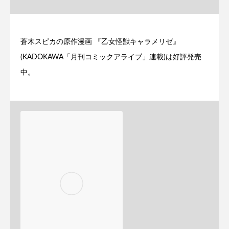
蒼木スピカの原作漫画 『乙女怪獣キャラメリゼ』
(KADOKAWA「月刊コミックアライブ」連載)は好評発売
中。