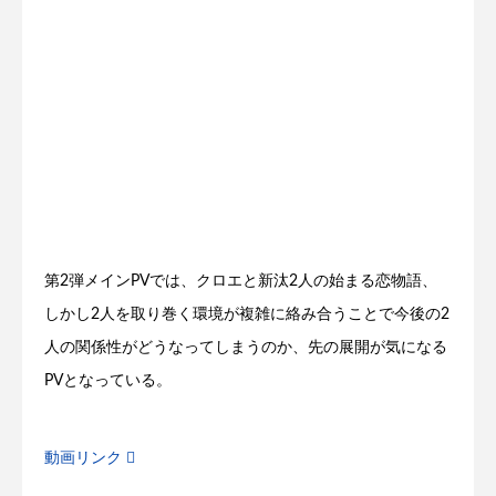
第2弾メインPVでは、クロエと新汰2人の始まる恋物語、
しかし2人を取り巻く環境が複雑に絡み合うことで今後の2
人の関係性がどうなってしまうのか、先の展開が気になる
PVとなっている。
動画リンク