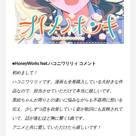
●HoneyWorks feat.ハコニワリリィ コメント
初めまして！
ハコニワリリィです。漫画も全巻購入している大好きな作
品なので、担当させていただけて本当に嬉しいです。
黒絵ちゃんが周りとの違いに悩みながらも不器用に想いを
伝え、少しずつ恋を自覚していく姿が歌詞にも反映されて
いて、話が進むほど胸に響く1曲です。
アニメと共に愛していただけたら嬉しいです！