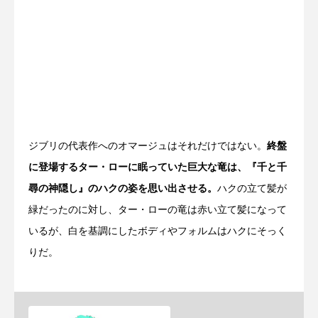
ジブリの代表作へのオマージュはそれだけではない。
終盤
に登場するター・ローに眠っていた巨大な竜は、『千と千
尋の神隠し』のハクの姿を思い出させる。
ハクの立て髪が
緑だったのに対し、ター・ローの竜は赤い立て髪になって
いるが、白を基調にしたボディやフォルムはハクにそっく
りだ。