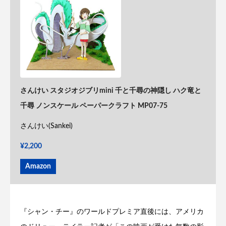
さんけい スタジオジブリmini 千と千尋の神隠し ハク竜と
千尋 ノンスケール ペーパークラフト MP07-75
さんけい(Sankei)
¥2,200
Amazon
『シャン・チー』のワールドプレミア直後には、アメリカ