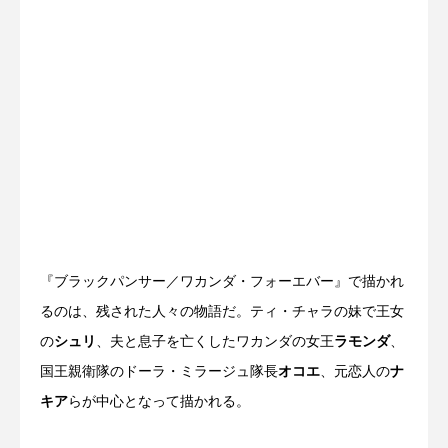
『ブラックパンサー／ワカンダ・フォーエバー』で描かれ
るのは、残された人々の物語だ。ティ・チャラの妹で王女
の
シュリ
、夫と息子を亡くしたワカンダの女王
ラモンダ
、
国王親衛隊のドーラ・ミラージュ隊長
オコエ
、元恋人の
ナ
キア
らが中心となって描かれる。