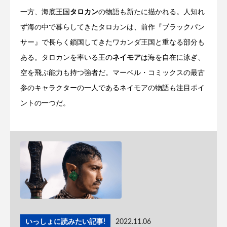
一方、海底王国
タロカン
の物語も新たに描かれる。人知れ
ず海の中で暮らしてきたタロカンは、前作『ブラックパン
サー』で長らく鎖国してきたワカンダ王国と重なる部分も
ある。タロカンを率いる王の
ネイモア
は海を自在に泳ぎ、
空を飛ぶ能力も持つ強者だ。マーベル・コミックスの最古
参のキャラクターの一人であるネイモアの物語も注目ポイ
ントの一つだ。
いっしょに読みたい記事!
2022.11.06