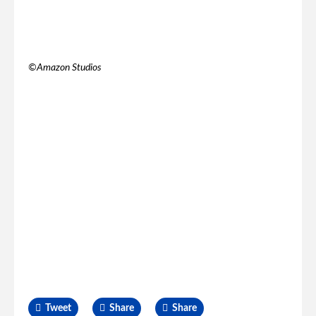
©️Amazon Studios
Tweet
Share
Share