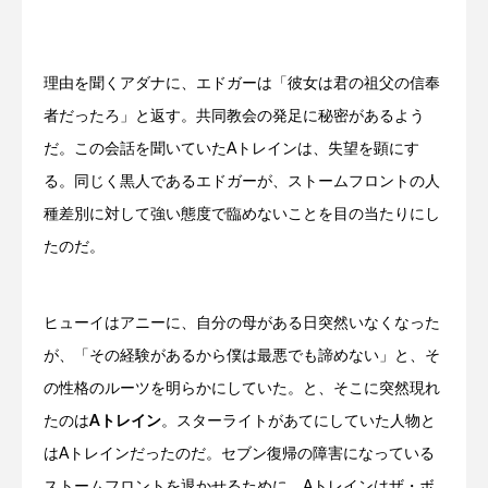
理由を聞くアダナに、エドガーは「彼女は君の祖父の信奉
者だったろ」と返す。共同教会の発足に秘密があるよう
だ。この会話を聞いていたAトレインは、失望を顕にす
る。同じく黒人であるエドガーが、ストームフロントの人
種差別に対して強い態度で臨めないことを目の当たりにし
たのだ。
ヒューイはアニーに、自分の母がある日突然いなくなった
が、「その経験があるから僕は最悪でも諦めない」と、そ
の性格のルーツを明らかにしていた。と、そこに突然現れ
たのは
Aトレイン
。スターライトがあてにしていた人物と
はAトレインだったのだ。セブン復帰の障害になっている
ストームフロントを退かせるために、Aトレインはザ・ボ