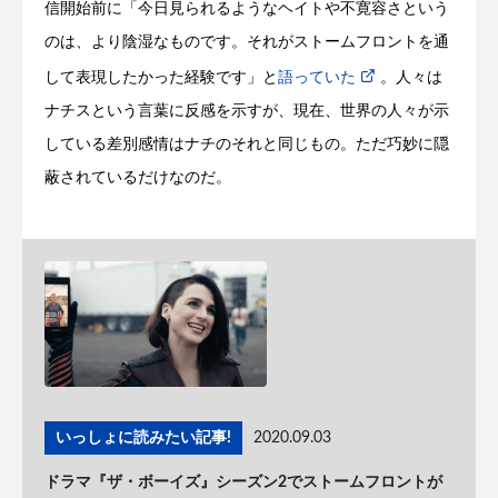
信開始前に「今日見られるようなヘイトや不寛容さという
のは、より陰湿なものです。それがストームフロントを通
して表現したかった経験です」と
語っていた
。人々は
ナチスという言葉に反感を示すが、現在、世界の人々が示
している差別感情はナチのそれと同じもの。ただ巧妙に隠
蔽されているだけなのだ。
いっしょに読みたい記事!
2020.09.03
ドラマ『ザ・ボーイズ』シーズン2でストームフロントが