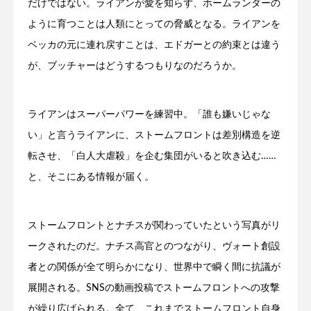
だけではない。ライアンが愛を知らず、ホームランダーの
ように育つことは人類にとっての脅威となる。ライアンを
ベッカの元に連れ戻すことは、エドガーとの約束とは違う
が、ブッチャーはどうするつもりなのだろうか。
ライアンはスーパーパワーを練習中。「誰も嫌いじゃな
い」と言うライアンに、ストームフロントは差別構造を逆
転させ、「白人大虐殺」を企む集団がいると吹き込む……
と、そこにある情報が届く。
ストームフロントとナチスが関わっていたという写真がリ
ークされたのだ。ナチス高官とのつながり、ヴォート創設
者との関係が全て明らかになり、世界中で瞬く間に抗議が
展開される。SNSの動画投稿でストームフロントへの攻撃
が繰り広げられる。全て、これまでストームフロント自身