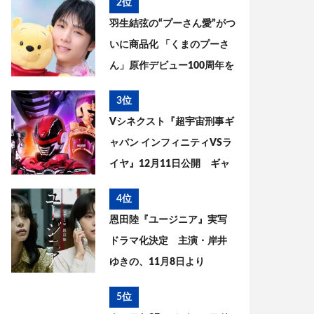
2位
までを考察
羽生結弦の“プーさん愛”がつ
いに商品化 「くまのプーさ
ん」原作デビュー100周年を
記念した特別コラボが実現
3位
Vシネクスト『超宇宙刑事ギ
ャバン インフィニティVSラ
イヤ』12月11日公開 ギャ
バン・エタニティの姿が解
4位
禁
恩田陸『ユージニア』実写
ドラマ化決定 主演・岸井
ゆきの、11月8日より
WOWOWで放送・配信開始
5位