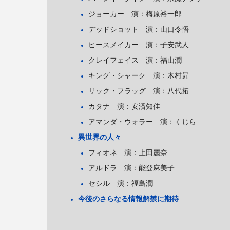
ジョーカー 演：梅原裕一郎
デッドショット 演：山口令悟
ピースメイカー 演：子安武人
クレイフェイス 演：福山潤
キング・シャーク 演：木村昴
リック・フラッグ 演：八代拓
カタナ 演：安済知佳
アマンダ・ウォラー 演：くじら
異世界の人々
フィオネ 演：上田麗奈
アルドラ 演：能登麻美子
セシル 演：福島潤
今後のさらなる情報解禁に期待