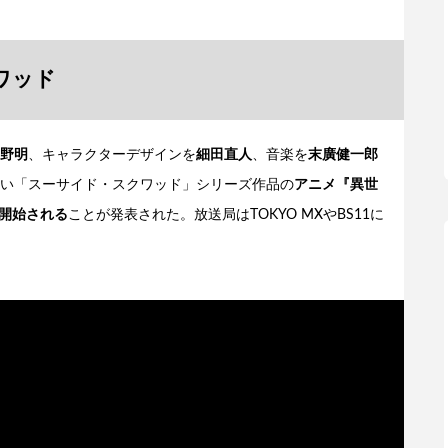
ワッド
野明
、キャラクターデザインを
細田直人
、音楽を
末廣健一郎
い「スーサイド・スクワッド」シリーズ作品の
アニメ『異世
が開始される
ことが発表された。放送局はTOKYO MXやBS11に