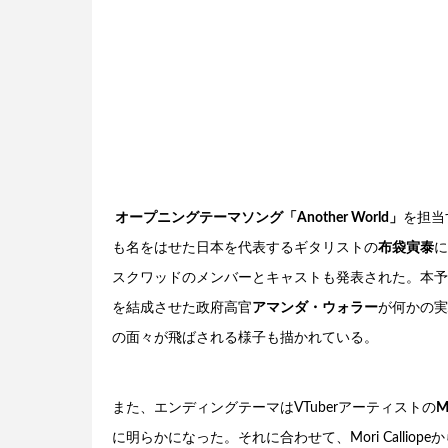
オープニングテーマソング「Another World」
を担当
も名をはせた日本を代表するギタリストの
布袋寅泰
に
スクワッドのメンバーとキャストも発表された。本予
を結成させた政府高官
アマンダ・ウォラー
が何かの実
の面々が飛ばされる様子も描かれている。
また、エンディングテーマはVTuberアーティストの
M
に明らかになった。それに合わせて、Mori Callio