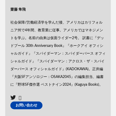
齋藤 隼飛
社会保障/労働経済学を学んだ後、アメリカはカリフォル
ニア州で4年間、教育業に従事。アメリカではマネジメン
トを学ぶ。名前の由来は仮面ライダー2号。 訳書に『デッ
ドプール 30th Anniversary Book』『ホークアイ オフィシ
ャルガイド』『スパイダーマン：スパイダーバース オフィ
シャルガイド』『スパイダーマン：アクロス・ザ・スパイ
ダーバース オフィシャルガイド』(KADOKAWA)。正井編
『大阪SFアンソロジー：OSAKA2045』の編集担当、編書
に『野球SF傑作選 ベストナイン2024』(Kaguya Books)。
お問い合わせ