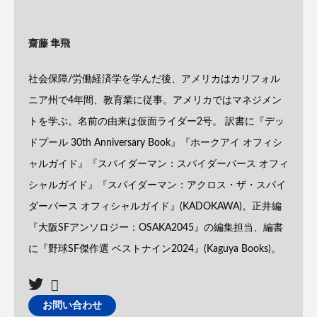
齋藤 隼飛
社会保障/労働経済学を学んだ後、アメリカはカリフォル
ニア州で4年間、教育業に従事。アメリカではマネジメン
トを学ぶ。名前の由来は仮面ライダー2号。 訳書に『デッ
ドプール 30th Anniversary Book』『ホークアイ オフィシ
ャルガイド』『スパイダーマン：スパイダーバース オフィ
シャルガイド』『スパイダーマン：アクロス・ザ・スパイ
ダーバース オフィシャルガイド』(KADOKAWA)。正井編
『大阪SFアンソロジー：OSAKA2045』の編集担当、編書
に『野球SF傑作選 ベストナイン2024』(Kaguya Books)。
お問い合わせ