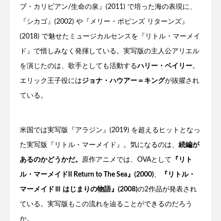
ブ・カリビアン/生命の泉』(2011) で培った海の表現に、
『シカゴ』(2002) や『メリー・ポピンズ リターンズ』
(2018) で魅せたミュージカルセンスを『リトル・マーメイ
ド』で惜しみなく発揮している。実写版の主人公アリエル
を演じたのは、歌手としても活動する
ハリー・ベイリー
。
エリック王子役には
ジョナ・ハウアー＝キング
が抜擢され
ている。
米国では実写版『アラジン』(2019) を超えるヒットとなっ
た実写版『リトル・マーメイド』。気になるのは、
続編が
あるのかどうかだ。
原作アニメでは、OVAとして
『リト
ル・マーメイドII Return to The Sea』(2000)
、
『リトル・
マーメイドⅢ はじまりの物語』(2008)
の2作品が発表され
ている。実写版もこの流れを辿ることができるのだろう
か。