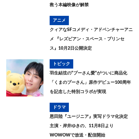
救う本編映像が解禁
アニメ
クィアなSFコメディ・アドベンチャーアニ
メ 『レズビアン・スペース・プリンセ
ス』10月2日公開決定
トピック
羽生結弦の“プーさん愛”がついに商品化
「くまのプーさん」原作デビュー100周年
を記念した特別コラボが実現
ドラマ
恩田陸『ユージニア』実写ドラマ化決定
主演・岸井ゆきの、11月8日より
WOWOWで放送・配信開始