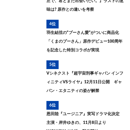
丘で、君とまた出会いたい。』ラストの意
味は? 原作との違いを考察
4位
羽生結弦の“プーさん愛”がついに商品化
「くまのプーさん」原作デビュー100周年
を記念した特別コラボが実現
5位
Vシネクスト『超宇宙刑事ギャバン インフ
ィニティVSライヤ』12月11日公開 ギャ
バン・エタニティの姿が解禁
6位
恩田陸『ユージニア』実写ドラマ化決定
主演・岸井ゆきの、11月8日より