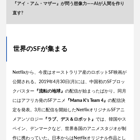
『アイ・アム・マザー』が問う想像力——AIが人間を作り
直す?
世界のSFが集まる
Netflixから、今度はオーストラリア産のロボットSF映画が
公開される。2019年4月30日(月)には、中国初のSFブロッ
クバスター
『流転の地球』
の配信が始まったばかり。同月
にはアフリカ発のSFアニメ
『Mama K’s Team 4』
の配信決
定を発表。3月に配信を開始したNetflixオリジナルSFアニ
メアンソロジー
『ラブ、デス＆ロボット』
では、韓国やス
ペイン、デンマークなど、世界各国のアニメスタジオが制
作に携わっていた。日本からはNetflixオリジナル作品とし