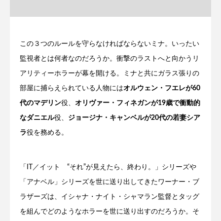
この３つのルールを守らなければならないミナ。いったい
監視者とは何者なのだろうか。衝撃のラストへと向かうリ
アリティーホラーが幕を開ける。ミナと共にガラス張りの
部屋に捕らえられている人物には
オルウェン・フエレが60
代のマデリン
役、
オリヴァー・フィネガンが19歳で衝動的
なダニエル
役、
ジョージナ・キャンベルが20代の若妻シア
ラ
役を務める。
「IT／イット “それ”が見えたら、終わり。」シリーズや
「アナベル」シリーズを世に送り出してきたワーナー・ブ
ラザーズは、イシャナ・ナイト・シャマラン監督とタッグ
を組んでどのようなホラーを世に送り出すのだろうか。そ