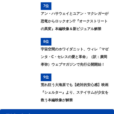
7位
アン・ハサウェイとユアン・マクレガーが
恐竜からロックオン!?『オークストリート
の異変』本編映像＆新ビジュアル解禁
8位
宇宙空間のホワイダニット、ウィレ「マゼ
ンタ・C・セレスの愛と革命」（訳：廣岡
孝弥）ウェブマガジンで先行公開開始！
9位
荒れ狂う大海原でも【絶対的安心感】映画
『シェルター』より、ステイサムが少女を
救う本編映像が解禁