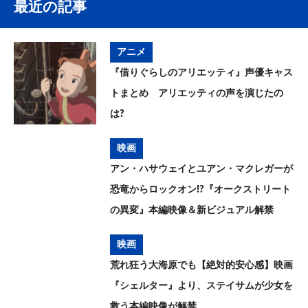
最近の記事
アニメ
『借りぐらしのアリエッティ』声優キャス
トまとめ アリエッティの声を演じたの
は?
映画
アン・ハサウェイとユアン・マクレガーが
恐竜からロックオン!?『オークストリート
の異変』本編映像＆新ビジュアル解禁
映画
荒れ狂う大海原でも【絶対的安心感】映画
『シェルター』より、ステイサムが少女を
救う本編映像が解禁