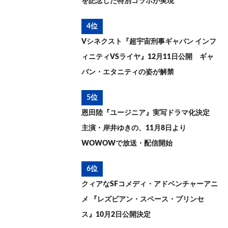
を記念した特別コラボが実現
4位
Vシネクスト『超宇宙刑事ギャバン インフ
ィニティVSライヤ』12月11日公開 ギャ
バン・エタニティの姿が解禁
5位
恩田陸『ユージニア』実写ドラマ化決定
主演・岸井ゆきの、11月8日より
WOWOWで放送・配信開始
6位
クィアなSFコメディ・アドベンチャーアニ
メ 『レズビアン・スペース・プリンセ
ス』10月2日公開決定