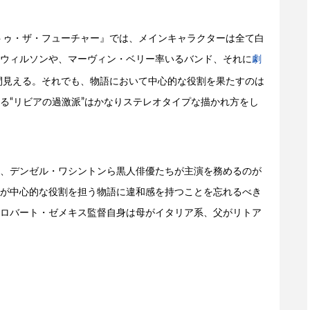
・トゥ・ザ・フューチャー』では、メインキャラクターは全て白
ウィルソンや、マーヴィン・ベリー率いるバンド、それに
劇
垣間見える。それでも、物語において中心的な役割を果たすのは
る“リビアの過激派”はかなりステレオタイプな描かれ方をし
、デンゼル・ワシントンら黒人俳優たちが主演を務めるのが
が中心的な役割を担う物語に違和感を持つことを忘れるべき
ロバート・ゼメキス監督自身は母がイタリア系、父がリトア