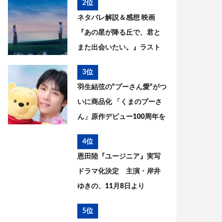
2位
ネタバレ解説＆感想 映画
『あの星が降る丘で、君と
また出会いたい。』ラスト
の意味は? 原作との違いを考
3位
察
羽生結弦の“プーさん愛”がつ
いに商品化 「くまのプーさ
ん」原作デビュー100周年を
記念した特別コラボが実現
4位
恩田陸『ユージニア』実写
ドラマ化決定 主演・岸井
ゆきの、11月8日より
WOWOWで放送・配信開始
5位