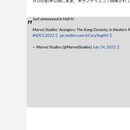
月1日(金)米公開に変更。米サンディエゴで開催され
Just announced in Hall H:
Marvel Studios’ Avengers: The Kang Dynasty, in theaters 
#SDCC2022
pic.twitter.com/kCxeyYwgN5
— Marvel Studios (@MarvelStudios)
July 24, 2022