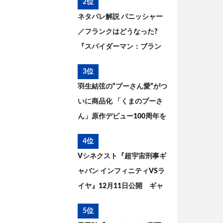
2位
ネタバレ解説 パニッシャー
／フランクはどうなった?
『スパイダーマン：ブラン
ド・ニュー・デイ』とこれ
3位
までを考察
羽生結弦の“プーさん愛”がつ
いに商品化 「くまのプーさ
ん」原作デビュー100周年を
記念した特別コラボが実現
4位
Vシネクスト『超宇宙刑事ギ
ャバン インフィニティVSラ
イヤ』12月11日公開 ギャ
バン・エタニティの姿が解
5位
禁