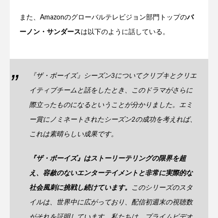
また、Amazonのグローバルテレビジョン部門トップの
バ
ーノン・サンダース
は以下のように話している。
『ザ・ボーイズ』シーズン3についてクリプキとクリエ
イティブチームと話をしたとき、このドラマがさらに
際立ったものになるということが分かりました。エミ
ー賞にノミネートされたシーズン2の成功を考えれば、
これは素晴らしい成果です。
『ザ・ボーイズ』はストーリーテリングの限界を超
え、容赦のないエンターテイメントと非常に実際的な
社会風刺に挑戦し続けています。
このシリーズのスタ
イルは、世界中に広がっており、配信初週末の視聴数
がそれを証明しています。私たちは、プライムビデオ