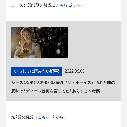
シーズン3第1話の解説は
こちら
から。
いっしょに読みたい記事!
2022.06.03
シーズン3第1話ネタバレ解説『ザ・ボーイズ』流れた曲の
意味は? ディープは何を言ってた? あらすじ＆考察
第2話の解説は
こちら
から。