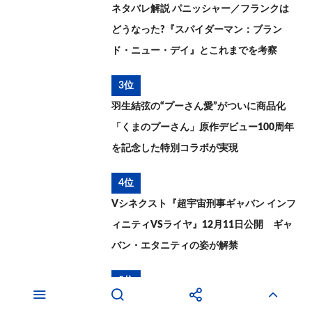
ネタバレ解説 パニッシャー／フランクは
どうなった?『スパイダーマン：ブラン
ド・ニュー・デイ』とこれまでを考察
3位
羽生結弦の“プーさん愛”がついに商品化
「くまのプーさん」原作デビュー100周年
を記念した特別コラボが実現
4位
Vシネクスト『超宇宙刑事ギャバン インフ
ィニティVSライヤ』12月11日公開 ギャ
バン・エタニティの姿が解禁
5位
ネタバレ解説＆感想 映画『あの星が降る