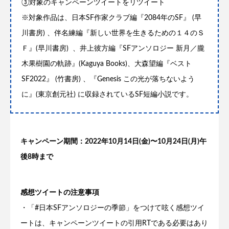
③対象のキャンペーンツイートをリツイート
※対象作品は、日本SF作家クラブ編『2084年のSF』 (早
川書房) 、伴名練編『新しい世界を生きるための１４のＳ
Ｆ』(早川書房) 、井上彼方編『SFアンソロジー 新月／朧
木果樹園の軌跡』(Kaguya Books)、大森望編『ベスト
SF2022』 (竹書房) 、『Genesis この光が落ちないよう
に』(東京創元社) に収録されているSF短編小説です。
キャンペーン期間：2022年10月14日(金)〜10月24日(月)午
後8時まで
感想ツイートの注意事項
・「#日本SFアンソロジーの季節」をつけて呟く感想ツイ
ートは、キャンペーンツイートの引用RTである必要はあり