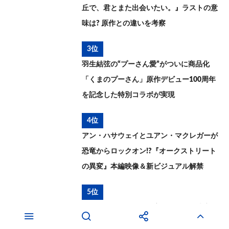
丘で、君とまた出会いたい。』ラストの意
味は? 原作との違いを考察
3位
羽生結弦の“プーさん愛”がついに商品化
「くまのプーさん」原作デビュー100周年
を記念した特別コラボが実現
4位
アン・ハサウェイとユアン・マクレガーが
恐竜からロックオン!?『オークストリート
の異変』本編映像＆新ビジュアル解禁
5位
恩田陸『ユージニア』実写ドラマ化決定
主演・岸井ゆきの、11月8日より