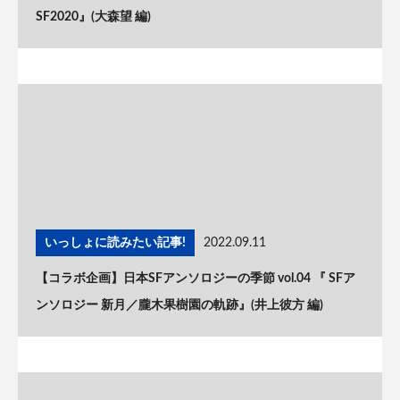
SF2020』(大森望 編)
いっしょに読みたい記事!
2022.09.11
【コラボ企画】日本SFアンソロジーの季節 vol.04 『 SFア
ンソロジー 新月／朧木果樹園の軌跡』(井上彼方 編)