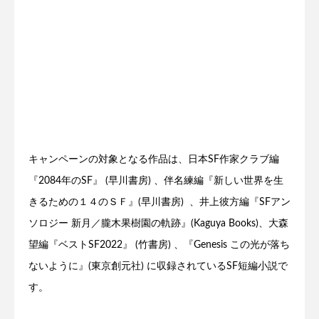
キャンペーンの対象となる作品は、日本SF作家クラブ編
『2084年のSF』 (早川書房) 、伴名練編『新しい世界を生
きるための１４のＳＦ』(早川書房) 、井上彼方編『SFアン
ソロジー 新月／朧木果樹園の軌跡』(Kaguya Books)、大森
望編『ベストSF2022』 (竹書房) 、『Genesis この光が落ち
ないように』(東京創元社) に収録されているSF短編小説で
す。