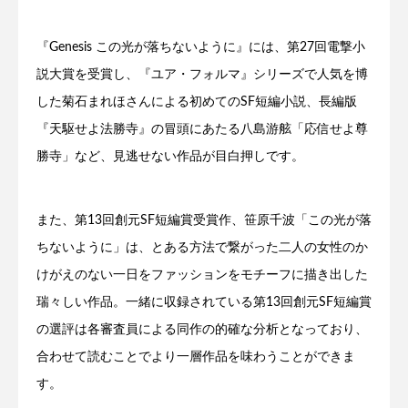
『Genesis この光が落ちないように』には、第27回電撃小
説大賞を受賞し、『ユア・フォルマ』シリーズで人気を博
した菊石まれほさんによる初めてのSF短編小説、長編版
『天駆せよ法勝寺』の冒頭にあたる八島游舷「応信せよ尊
勝寺」など、見逃せない作品が目白押しです。
また、第13回創元SF短編賞受賞作、笹原千波「この光が落
ちないように」は、とある方法で繋がった二人の女性のか
けがえのない一日をファッションをモチーフに描き出した
瑞々しい作品。一緒に収録されている第13回創元SF短編賞
の選評は各審査員による同作の的確な分析となっており、
合わせて読むことでより一層作品を味わうことができま
す。