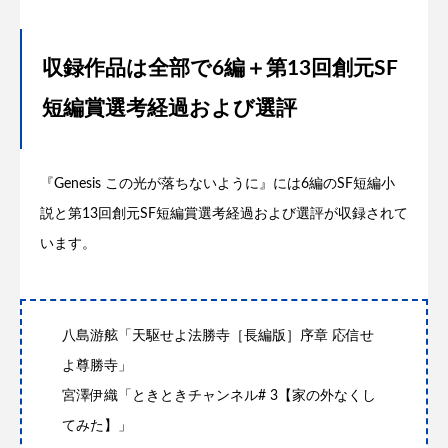
収録作品は全部で6編＋第13回創元SF
短編賞選考経過および選評
『Genesis この光が落ちないように』には6編のSF短編小
説と第13回創元SF短編賞選考経過および選評が収録されて
います。
八島游舷「天駆せよ法勝寺［長編版］序章 応信せ
よ尊勝寺」
宮澤伊織「ときときチャンネル# 3【家の外なくし
てみた】」