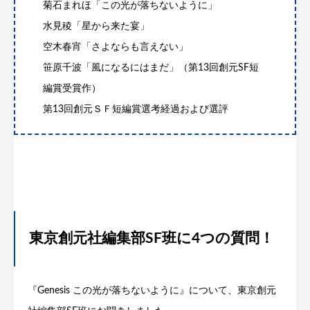
菊石まれほ「この光が落ちないように」
水見稜「星から来た宴」
空木春宵「さよならも言えない」
笹原千波「風になるにはまだ」（第13回創元SF短
編賞受賞作）
第13回創元ＳＦ短編賞選考経過および選評
東京創元社編集部SF班に4つの質問！
『Genesis この光が落ちないように』について、東京創元