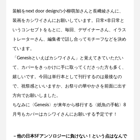
装幀をnext door designの小柳萌加さんと長﨑綾さんに、
装画をカシワイさんにお願いしています。日常×非日常と
いうコンセプトをもとに、毎回、デザイナーさん、イラス
トレーターさん、編集者で話し合ってモチーフなどを決め
ています。
「Genesisといえばカシワイさん」と覚えてきていただい
て、カバーをきっかけに手に取ってくださった方も多く、
嬉しいです。今回は単行本として刊行するのは最後なの
で、祝祭感といいますか、お祭りの華やかさを前面に出す
方向でお願いしました。
ちなみに〈Genesis〉が来年から移行する〈紙魚の手帖〉8
月号もカバーはカシワイさんにお願いする予定です！
－他の日本SFアンソロジーに負けない！という点はなんで