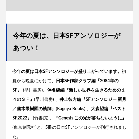
今年の夏は、日本SFアンソロジーが
あつい！
今年の夏は日本SFアンソロジーが盛り上がっています。
初
夏から晩夏にかけて、
日本SF作家クラブ編『2084年の
SF』
(早川書房)、
伴名練編『新しい世界を生きるための１
４のＳＦ』
(早川書房) 、
井上彼方編『SFアンソロジー 新月
／朧木果樹園の軌跡』
(Kaguya Books) 、
大森望編『ベスト
SF2022』
(竹書房) 、
『Genesis この光が落ちないように』
(東京創元社)と、5冊の日本SFアンソロジーが刊行されまし
た。