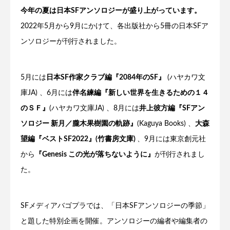
今年の夏は日本SFアンソロジーが盛り上がっています。
2022年5月から9月にかけて、各出版社から5冊の日本SFア
ンソロジーが刊行されました。
5月には
日本SF作家クラブ編『2084年のSF』
(ハヤカワ文
庫JA) 、6月には
伴名練編『新しい世界を生きるための１４
のＳＦ』
(ハヤカワ文庫JA) 、8月には
井上彼方編『SFアン
ソロジー 新月／朧木果樹園の軌跡』
(Kaguya Books) 、
大森
望編『ベストSF2022』(竹書房文庫)
、9月には東京創元社
から
『Genesis この光が落ちないように』
が刊行されまし
た。
SFメディアバゴプラでは、「日本SFアンソロジーの季節」
と題した特別企画を開催。アンソロジーの編者や編集者の