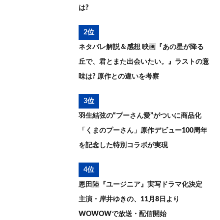
は?
2位
ネタバレ解説＆感想 映画『あの星が降る
丘で、君とまた出会いたい。』ラストの意
味は? 原作との違いを考察
3位
羽生結弦の“プーさん愛”がついに商品化
「くまのプーさん」原作デビュー100周年
を記念した特別コラボが実現
4位
恩田陸『ユージニア』実写ドラマ化決定
主演・岸井ゆきの、11月8日より
WOWOWで放送・配信開始