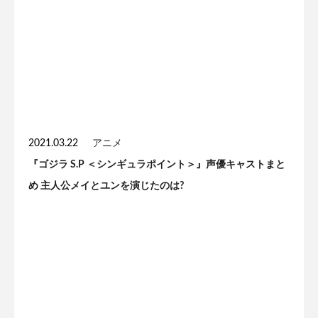
2021.03.22
アニメ
『ゴジラ S.P ＜シンギュラポイント＞』声優キャストまと
め 主人公メイとユンを演じたのは?