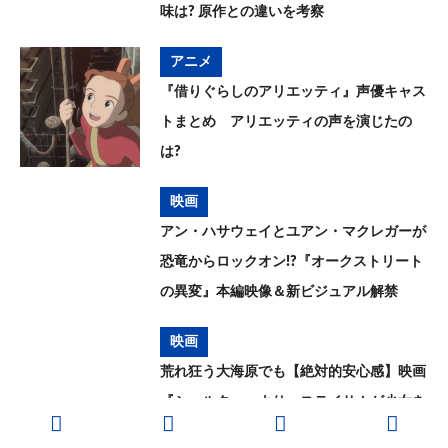
味は? 原作との違いを考察
アニメ
『借りぐらしのアリエッティ』声優キャス
トまとめ アリエッティの声を演じたの
は?
映画
アン・ハサウェイとユアン・マクレガーが
恐竜からロックオン!?『オークストリート
の異変』本編映像＆新ビジュアル解禁
映画
荒れ狂う大海原でも【絶対的安心感】映画
『シェルター』より、ステイサムが少女を
救う本編映像が解禁