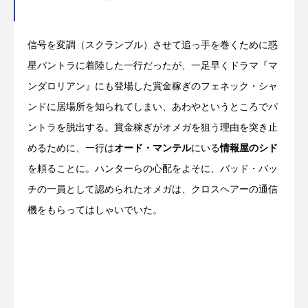
信号を変調（スクランブル）させて追っ手を巻くために惑
星パントラに着陸した一行だったが、一足早くドラマ『マ
ンダロリアン』にも登場した賞金稼ぎのフェネック・シャ
ンドに居場所を知られてしまい、あわやというところでパ
ントラを脱出する。賞金稼ぎがオメガを狙う理由を突き止
めるために、一行は
オード・マンテル
にいる
情報屋のシド
を頼ることに。ハンターらの心配をよそに、バッド・バッ
チの一員として認められたオメガは、クロスヘアーの通信
機をもらってはしゃいでいた。