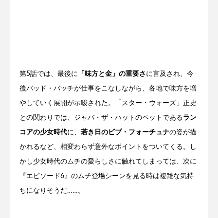
第5話では、最後に
「味方と金」の重要さ
に言及され、今
後バッド・バッチが仕事をこなしながら、各地で味方を増
やしていく展開が示唆された。「スター・ウォーズ」正史
との関わりでは、ジャバ・ザ・ハットのペットである
ラン
コアの少女時代
に、
若き日のビブ・フォーチュナ
の姿が描
かれるなど、相変わらず意外なポイントをついてくる。し
かし少女時代のムチの愛らしさに触れてしまっては、次に
『エピソード6』のムチ登場シーンを見る時は複雑な気持
ちになりそうだ……。