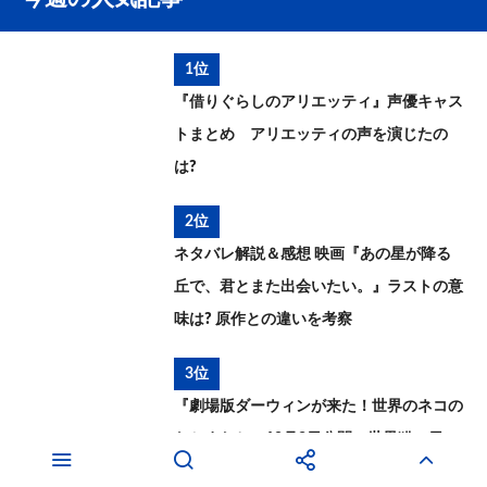
1位
『借りぐらしのアリエッティ』声優キャス
トまとめ アリエッティの声を演じたの
は?
2位
ネタバレ解説＆感想 映画『あの星が降る
丘で、君とまた出会いたい。』ラストの意
味は? 原作との違いを考察
3位
『劇場版ダーウィンが来た！世界のネコの
なかまたち』10月2日公開 世界猫の日に
予告映像＆場面写真解禁