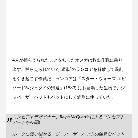
4人が捕らえられたことを知ったオメガは救出作戦に乗り
出す。捕らえられていた“猛獣”の
ランコア
を解放して混乱
を引き起こす作戦だ。ランコアは『スター・ウォーズ エピ
ソード6/ジェダイの帰還』(1983) にも登場した生物で、ジ
ャバ・ザ・ハットもペットにして処刑に使っていた。
コンセプトデザイナー、Ralph McQuarrieによるコンセプト
アートを公開‼️
ルークに襲い掛かる、ジャバ・ザ・ハットの凶暴なペット