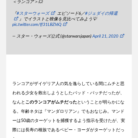
＜ランコア＞💥
『
#スターウォーズ
エピソード6／
#ジェダイの帰還
』でイラストと映像を見比べてみよう💡
pic.twitter.com/ff31LBZI6Q
— スター・ウォーズ公式 (@starwarsjapan)
April 21, 2020
ランコアがザイゲリア人の気を逸らしている間にムチと思
われる少女を救出しようとしたバッド・バッチだったが、
なんと
このランコアがムチだった
ということが明らかにな
る。年齢ネタは『マンダロリアン』でもおなじみ。マンド
ーは50歳のターゲットを捕獲するよう指示を受けたが、実
際には長寿の種族であるベビー・ヨーダがターゲットだっ