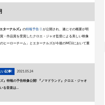
明
エターナルズ』
の
特報予告
が公開され、遂にその概要が明
賞・作品賞を受賞したクロエ・ジャオ監督による美しい映像
のヒーローチーム」とエターナルズが今後のMCUにおいて重
い記事!
2021.05.24
ルズ』特報の予告映像公開! 『ノマドランド』クロエ・ジャオ
ている音楽は…