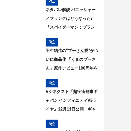
2位
ネタバレ解説 パニッシャー
／フランクはどうなった?
『スパイダーマン：ブラン
ド・ニュー・デイ』とこれ
3位
までを考察
羽生結弦の“プーさん愛”がつ
いに商品化 「くまのプーさ
ん」原作デビュー100周年を
記念した特別コラボが実現
4位
Vシネクスト『超宇宙刑事ギ
ャバン インフィニティVSラ
イヤ』12月11日公開 ギャ
バン・エタニティの姿が解
5位
禁