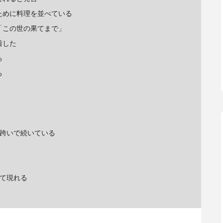
のために料理を並べている
「この世の果てまで」
着した
る
る
を跨いで続いている
して現れる