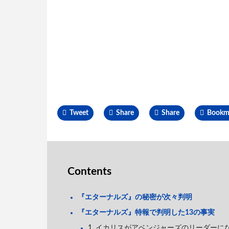
Tweet
Share
Share
Bookm
Contents
『エターナルズ』の秘密が次々判明
『エターナルズ』特報で判明した13の事実
1. イカリスがアベンジャーズのリーダーに