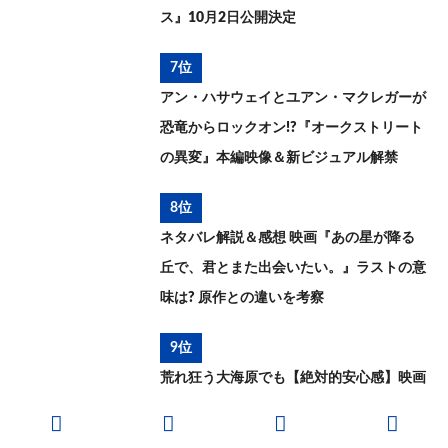
ス』10月2日公開決定
7位
アン・ハサウェイとユアン・マクレガーが
恐竜からロックオン!?『オークストリート
の異変』本編映像＆新ビジュアル解禁
8位
ネタバレ解説＆感想 映画『あの星が降る
丘で、君とまた出会いたい。』ラストの意
味は? 原作との違いを考察
9位
荒れ狂う大海原でも【絶対的安心感】映画
『シェルター』より、ステイサムが少女を
救う本編映像が解禁