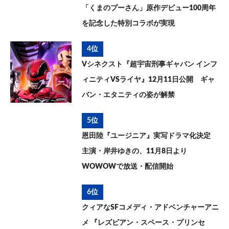
「くまのプーさん」原作デビュー100周年
を記念した特別コラボが実現
4位
Vシネクスト『超宇宙刑事ギャバン インフ
ィニティVSライヤ』12月11日公開 ギャ
バン・エタニティの姿が解禁
5位
恩田陸『ユージニア』実写ドラマ化決定
主演・岸井ゆきの、11月8日より
WOWOWで放送・配信開始
6位
クィアなSFコメディ・アドベンチャーアニ
メ 『レズビアン・スペース・プリンセ