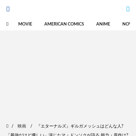
MOVIE
AMERICAN COMICS
ANIME
NOVE
映画
『エターナルズ』ギルガメッシュはどんな人?
「最強だけど優しい」演じたマ・ドンソクが語る 能力・原作は?