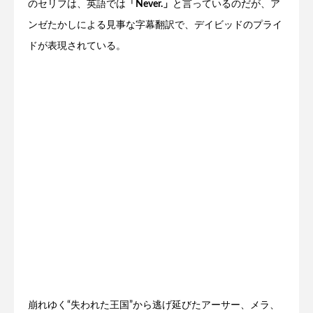
のセリフは、英語では
「Never.」
と言っているのだが、ア
ンゼたかしによる見事な字幕翻訳で、デイビッドのプライ
ドが表現されている。
崩れゆく“失われた王国”から逃げ延びたアーサー、メラ、