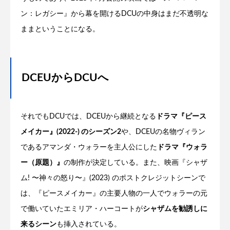
ン：レガシー』から幕を開けるDCUの中身はまだ不透明な
ままということになる。
DCEUからDCUへ
それでもDCUでは、DCEUから継続となる
ドラマ『ピース
メイカー』(2022-) のシーズン2
や、DCEUの名物ヴィラン
であるアマンダ・ウォラーを主人公にした
ドラマ『ウォラ
ー（原題）』
の制作が決定している。また、映画『シャザ
ム! 〜神々の怒り〜』(2023) のポストクレジットシーンで
は、『ピースメイカー』の主要人物の一人でウォラーの元
で働いていたエミリア・ハーコートが
シャザムを勧誘しに
来るシーン
も挿入されている。