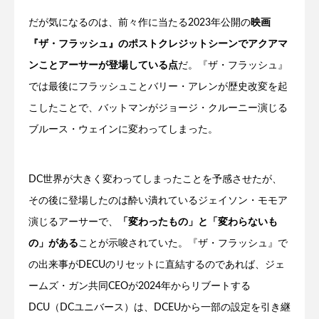
だが気になるのは、前々作に当たる2023年公開の
映画
『ザ・フラッシュ』のポストクレジットシーンでアクアマ
ンことアーサーが登場している点
だ。『ザ・フラッシュ』
では最後にフラッシュことバリー・アレンが歴史改変を起
こしたことで、バットマンがジョージ・クルーニー演じる
ブルース・ウェインに変わってしまった。
DC世界が大きく変わってしまったことを予感させたが、
その後に登場したのは酔い潰れているジェイソン・モモア
演じるアーサーで、
「変わったもの」と「変わらないも
の」がある
ことが示唆されていた。『ザ・フラッシュ』で
の出来事がDECUのリセットに直結するのであれば、ジェ
ームズ・ガン共同CEOが2024年からリブートする
DCU（DCユニバース）は、DCEUから一部の設定を引き継