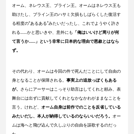
オーム、ネレウス王、ブライン王。オームはネレウス王も
助けたし、ブライン王のハサミ欠損もしばらくした復活す
る程度の“あるある”みたいだったし、これでようやく許さ
れる……かと思いきや、意外にも
「俺はいいけど周りが何
て言うか……」という非常に日本的な理由で恩赦とはなら
ず。
その代わり、オームは今回の件で死んだことにして自由の
身となることが保障される。
事実上の追放っぽくもある
が、
さらにアーサーはこっそり助言はしてくれと頼み、表
舞台には出ずに貢献してくれとなかなかわがままなことを
言う。けれど、
オーム自身は前作でのことを反省している
みたいだし、本人が納得しているのならいいだろう。
オー
ムは海へと飛び込んで久しぶりの自由を謳歌するのだっ