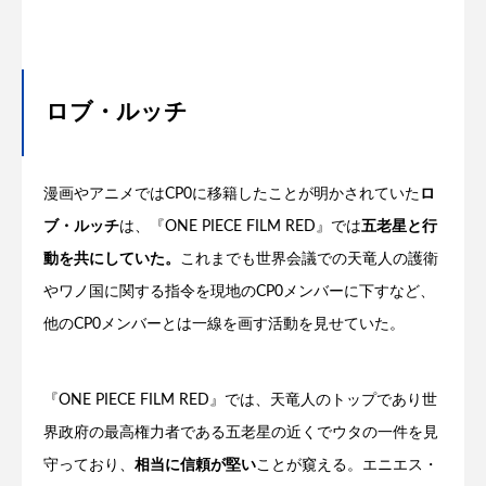
ロブ・ルッチ
漫画やアニメではCP0に移籍したことが明かされていた
ロ
ブ・ルッチ
は、『ONE PIECE FILM RED』では
五老星と行
動を共にしていた。
これまでも世界会議での天竜人の護衛
やワノ国に関する指令を現地のCP0メンバーに下すなど、
他のCP0メンバーとは一線を画す活動を見せていた。
『ONE PIECE FILM RED』では、天竜人のトップであり世
界政府の最高権力者である五老星の近くでウタの一件を見
守っており、
相当に信頼が堅い
ことが窺える。エニエス・