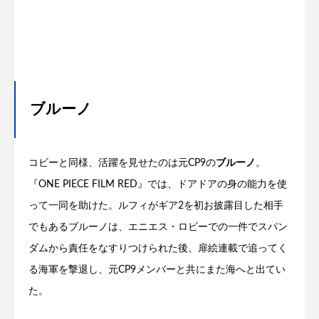
ブルーノ
コビーと同様、活躍を見せたのは元CP9の
ブルーノ
。
『ONE PIECE FILM RED』では、ドアドアの身の能力を使
って一同を助けた。ルフィがギア2を初お披露目した相手
でもあるブルーノは、エニエス・ロビーでの一件でスパン
ダムから責任をなすりつけられた後、扉絵連載で追ってく
る海軍を撃退し、元CP9メンバーと共にまた海へと出てい
た。