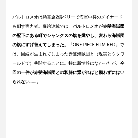
バルトロメオは懸賞金2億ベリーで海軍中将のメイナード
も倒す実力者。扉絵連載では、
バルトロメオが赤髪海賊団
の配下にある町でシャンクスの旗を燃やし、麦わら海賊団
の旗にすげ替えてしまった。
『ONE PIECE FILM RED』で
は、因縁が生まれてしまった赤髪海賊団と（現実とウタワ
ールドで）共闘することに。特に新情報はなかったが、
今
回の一件が赤髪海賊団との和解に繋がればと願わずにはい
られない……。