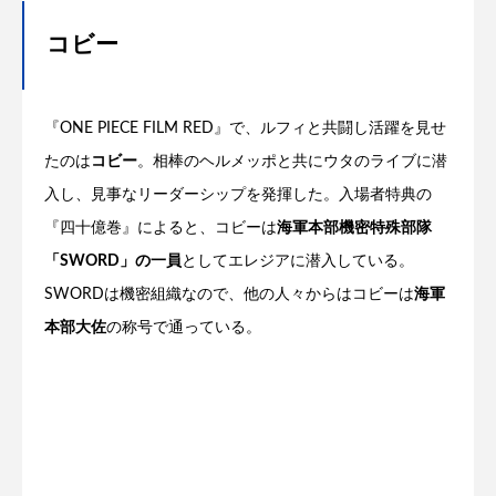
コビー
『ONE PIECE FILM RED』で、ルフィと共闘し活躍を見せ
たのは
コビー
。相棒のヘルメッポと共にウタのライブに潜
入し、見事なリーダーシップを発揮した。入場者特典の
『四十億巻』によると、コビーは
海軍本部機密特殊部隊
「SWORD」の一員
としてエレジアに潜入している。
SWORDは機密組織なので、他の人々からはコビーは
海軍
本部大佐
の称号で通っている。