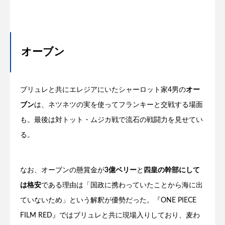
オーブン
ブリュレと共にエレジアにいたシャーロット家4男の
オー
ブン
は、ネツネツの実を使ってフランキーと交戦する場面
も。最後は対トット・ムジカ戦で流石の戦闘力を見せてい
る。
なお、オーブンの懸賞金が
3億ベリー
と
四皇の幹部にして
は格安
である理由は「国政に携わっていたことから海に出
ていないため」という解釈が優勢だった。『ONE PIECE
FILM RED』ではブリュレと共に現場入りしており、麦わ