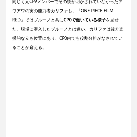
同じく元CP9メンバーでその後が明かされていなかったア
ワアワの実の能力者
カリファ
も、『ONE PIECE FILM
RED』ではブルーノと共に
CP0で働いている様子
を見せ
た。現場に潜入したブルーノとは違い、カリファは後方支
援的な立ち位置にあり、CP0内でも役割分担がなされてい
ることが窺える。