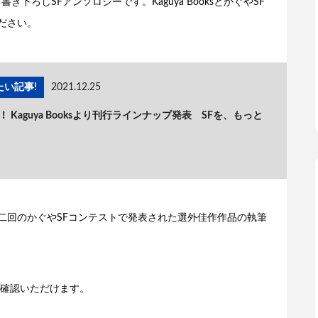
下ろしSFアンソロジーです。Kaguya BooksとかぐやSF
ださい。
い記事!
2021.12.25
 Kaguya Booksより刊行ラインナップ発表 SFを、もっと
去二回のかぐやSFコンテストで発表された選外佳作作品の執筆
確認いただけます。