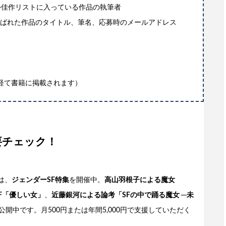
外佳作リストに入っている作品の執筆者
ばれた作品のタイトル、筆名、応募時のメールアドレス
経て書籍に掲載されます）
tも要チェック！
では、
ジェンダーSF特集
を開催中。
高山羽根子による魔女
F「優しい女」
、
近藤銀河による論考「SFの中で踊る魔女 ─未
公開中です。月500円または年間5,000円で支援していただく