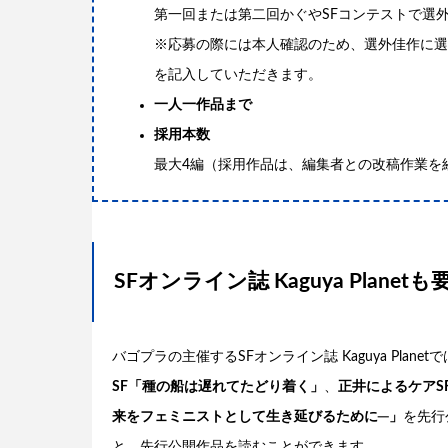
第一回または第二回かぐやSFコンテストで選
※応募の際には本人確認のため、選外佳作に選
を記入していただきます。
一人一作品まで
採用本数
最大4編（採用作品は、編集者との改稿作業を
SFオンライン誌 Kaguya Plane
バゴプラの主催するSFオンライン誌 Kaguya Planet
SF「種の船は遅れてたどり着く」
、
正井によるケアS
来をフェミニストとして生き延びるために─」
を先行
と、先行公開作品を読むことができます。