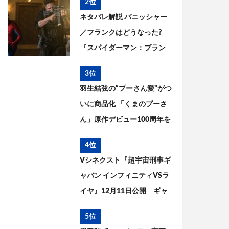
2位
ネタバレ解説 パニッシャー
／フランクはどうなった?
『スパイダーマン：ブラン
ド・ニュー・デイ』とこれ
3位
までを考察
羽生結弦の“プーさん愛”がつ
いに商品化 「くまのプーさ
ん」原作デビュー100周年を
記念した特別コラボが実現
4位
Vシネクスト『超宇宙刑事ギ
ャバン インフィニティVSラ
イヤ』12月11日公開 ギャ
バン・エタニティの姿が解
5位
禁