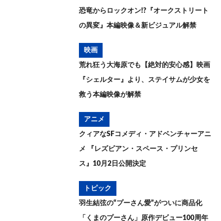
恐竜からロックオン!?『オークストリート
の異変』本編映像＆新ビジュアル解禁
映画
荒れ狂う大海原でも【絶対的安心感】映画
『シェルター』より、ステイサムが少女を
救う本編映像が解禁
アニメ
クィアなSFコメディ・アドベンチャーアニ
メ 『レズビアン・スペース・プリンセ
ス』10月2日公開決定
トピック
羽生結弦の“プーさん愛”がついに商品化
「くまのプーさん」原作デビュー100周年