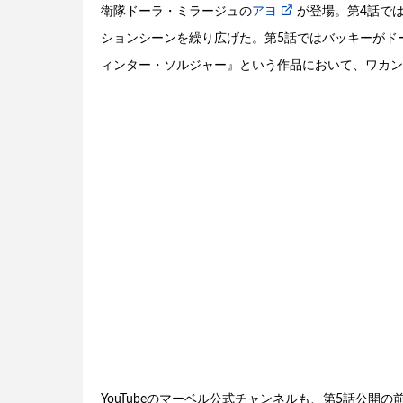
衛隊ドーラ・ミラージュの
アヨ
が登場。第4話で
ションシーンを繰り広げた。第5話ではバッキーがド
ィンター・ソルジャー』という作品において、ワカン
YouTubeのマーベル公式チャンネルも、第5話公開の前に「