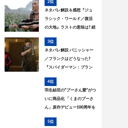
2位
った? 今後を考察
ネタバレ解説＆感想『ジュ
ラシック・ワールド／復活
の大地』ラストの意味は? 続
編はある? 今後を考察
3位
ネタバレ解説 パニッシャー
／フランクはどうなった?
『スパイダーマン：ブラン
ド・ニュー・デイ』とこれ
4位
までを考察
羽生結弦の“プーさん愛”がつ
いに商品化 「くまのプーさ
ん」原作デビュー100周年を
記念した特別コラボが実現
5位