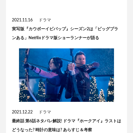
2021.11.16
ドラマ
実写版『カウボーイビバップ』シーズン2は「ビッグプラ
ンある」Netflixドラマ版ショーランナーが語る
2021.12.22
ドラマ
最終話 第6話ネタバレ解説! ドラマ『ホークアイ』ラストは
どうなった? 時計の意味は? あらすじ＆考察