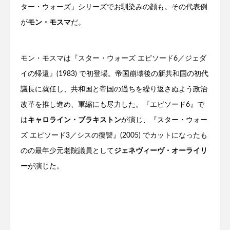
ター・ウォーズ」シリーズでお馴染みの顔も。その代表例
が
モン・モスマ
だ。
モン・モスマは『スター・ウォーズ エピソード6／ジェダ
イの帰還』(1983) で初登場。帝国崩壊後の新共和国の初代
議長に就任し、共和国と帝国の過ちを繰り返さぬよう政治
改革を推し進め、軍縮にも尽力した。『エピソード6』で
は
キャロライン・ブラキストン
が演じ、『スター・ウォー
ズ エピソード3／シスの復讐』(2005) でカットになったも
のの最年少元老院議員として
ジェネヴィーヴ・オーライリ
ー
が演じた。