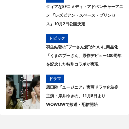
クィアなSFコメディ・アドベンチャーアニ
メ 『レズビアン・スペース・プリンセ
ス』10月2日公開決定
トピック
羽生結弦の“プーさん愛”がついに商品化
「くまのプーさん」原作デビュー100周年
を記念した特別コラボが実現
ドラマ
恩田陸『ユージニア』実写ドラマ化決定
主演・岸井ゆきの、11月8日より
WOWOWで放送・配信開始