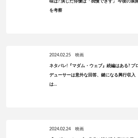
味は? 演じた俳優は「我慢できず」 今後の展
を考察
2024.02.25
映画
ネタバレ!『マダム・ウェブ』続編はある? プ
デューサーは意外な回答、鍵になる興行収入
は…
2024.02.24
映画