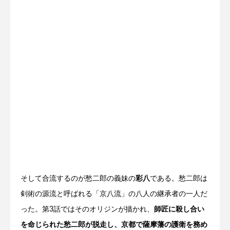
そして合流するのが愁二郎の義妹の
彩八
である。愁二郎は
剣術の源流と呼ばれる「京八流」の八人の継承者の一人だ
った。第3話ではそのオリジンが描かれ、
師匠に殺し合い
を命じられた愁二郎が脱走し、京都で薩摩藩の護衛を務め