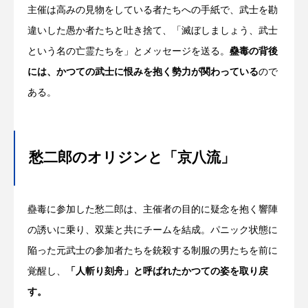
主催は高みの見物をしている者たちへの手紙で、武士を勘
違いした愚か者たちと吐き捨て、「滅ぼしましょう、武士
という名の亡霊たちを」とメッセージを送る。
蠱毒の背後
には、かつての武士に恨みを抱く勢力が関わっている
ので
ある。
愁二郎のオリジンと「京八流」
蠱毒に参加した愁二郎は、主催者の目的に疑念を抱く響陣
の誘いに乗り、双葉と共にチームを結成。パニック状態に
陥った元武士の参加者たちを銃殺する制服の男たちを前に
覚醒し、
「人斬り刻舟」と呼ばれたかつての姿を取り戻
す。