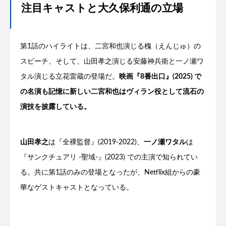
注目キャストと大久保利通の立場
第1話のハイライトは、二宮和也演じる槐（えんじゅ）の
スピーチ、そして、山田孝之演じる安藤神兵衛と一ノ瀬ワ
タル演じる立花雷蔵の登場だ。
映画『8番出口』(2025) で
の名演も記憶に新しい二宮和也はヴィラン役として流石の
演技を披露している。
山田孝之
は『全裸監督』(2019-2022)、
一ノ瀬ワタル
は
『サンクチュアリ -聖域-』(2023) での主演で知られてい
る。共に第1話のみの登場となったが、Netflix組からの豪
華なゲストキャストとなっている。