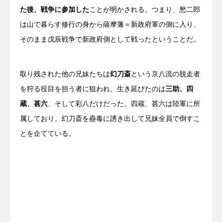
た後、戦争に参加した
ことが明かされる。つまり、愁二郎
は山で暮らす修行の身から薩摩藩＝新政府軍の側に入り、
そのまま戊辰戦争で新政府側として戦ったということだ。
取り残された他の兄妹たちは
幻刀斎
という京八流の脱走者
を狩る役目を担う者に狙われ、生き延びたのは
三助、四
蔵、甚六
、そして彩八だけだった。四蔵、甚六は陸軍に所
属しており、幻刀斎を蠱毒に誘き出して兄妹全員で倒すこ
とを企てている。