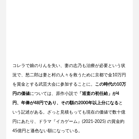
コレラで娘のりんを失い、妻の志乃も治療が必要という状
況で、愁二郎は妻と村の人々を救うために京都で金10万円
を賞金とする武芸大会に参加することに。
この時代の10万
円の価値
については、原作小説で
「巡査の初任給」が4
円、年俸が48円であり、その額の2000年以上分になる
と
いう記述がある。ざっと見積もっても現在の価値で数十億
円にあたり、ドラマ『イカゲーム』(2021-2025) の賞金約
45億円と遜色ない額になっている。