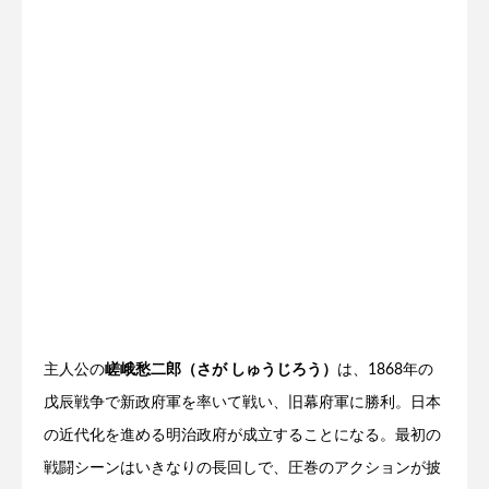
主人公の
嵯峨愁二郎（さが しゅうじろう）
は、1868年の
戊辰戦争で新政府軍を率いて戦い、旧幕府軍に勝利。日本
の近代化を進める明治政府が成立することになる。最初の
戦闘シーンはいきなりの長回しで、圧巻のアクションが披