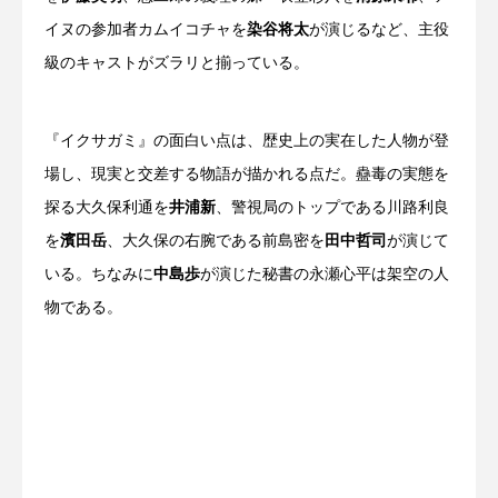
イヌの参加者カムイコチャを
染谷将太
が演じるなど、主役
級のキャストがズラリと揃っている。
『イクサガミ』の面白い点は、歴史上の実在した人物が登
場し、現実と交差する物語が描かれる点だ。蠱毒の実態を
探る大久保利通を
井浦新
、警視局のトップである川路利良
を
濱田岳
、大久保の右腕である前島密を
田中哲司
が演じて
いる。ちなみに
中島歩
が演じた秘書の永瀬心平は架空の人
物である。