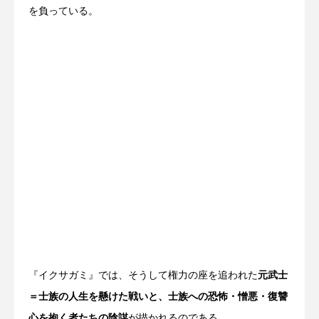
を負っている。
『イクサガミ』では、そうして権力の座を追われた
元武士
＝士族の人生を懸けた戦いと、士族への恐怖・憎悪・復讐
心を抱く者たちの陰謀
が描かれるのである。