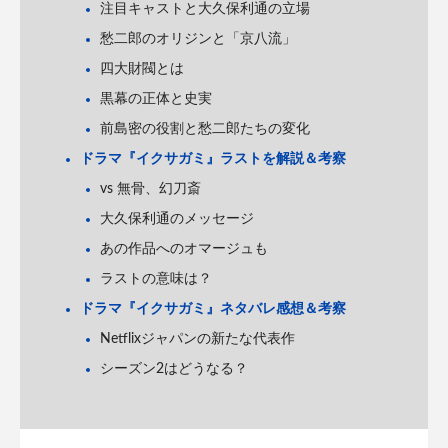
注目キャストと大久保利通の立場
愁二郎のオリジンと「京八流」
四大財閥とは
黒幕の正体と史実
前島密の役割と愁二郎たちの変化
ドラマ『イクサガミ』ラストを解説＆考察
vs 無骨、幻刀斎
大久保利通のメッセージ
あの作品へのオマージュも
ラストの意味は？
ドラマ『イクサガミ』ネタバレ感想＆考察
Netflixジャパンの新たな代表作
シーズン2はどうなる？