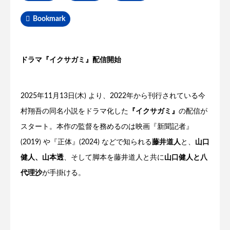
Bookmark
ドラマ『イクサガミ』配信開始
2025年11月13日(木) より、2022年から刊行されている今
村翔吾の同名小説をドラマ化した
『イクサガミ』
の配信が
スタート。本作の監督を務めるのは映画『新聞記者』
(2019) や『正体』(2024) などで知られる
藤井道人
と、
山口
健人、山本透
、そして脚本を藤井道人と共に
山口健人と八
代理沙
が手掛ける。