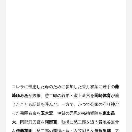
コレラに罹患した母のために参加した香月双葉に若手の
藤
崎ゆみあ
が抜擢、愁二郎の義弟・蹴上甚六を
岡崎体育
が演
じたことも話題を呼んだ。一方で、かつて公家の守り神だ
った菊臣右京を
玉木宏
、伊賀の元忍の柘植響陣を
東出昌
大
、岡部幻刀斎を
阿部寛
、執拗に愁二郎を追う貫地谷無骨
を
伊藤英明
、愁二郎の義理の妹・衣笠彩八を
清原果耶
、ア