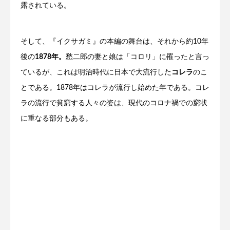
露されている。
そして、『イクサガミ』の本編の舞台は、それから約10年
後の
1878年。
愁二郎の妻と娘は「コロリ」に罹ったと言っ
ているが、これは明治時代に日本で大流行した
コレラ
のこ
とである。1878年はコレラが流行し始めた年である。コレ
ラの流行で貧窮する人々の姿は、現代のコロナ禍での窮状
に重なる部分もある。