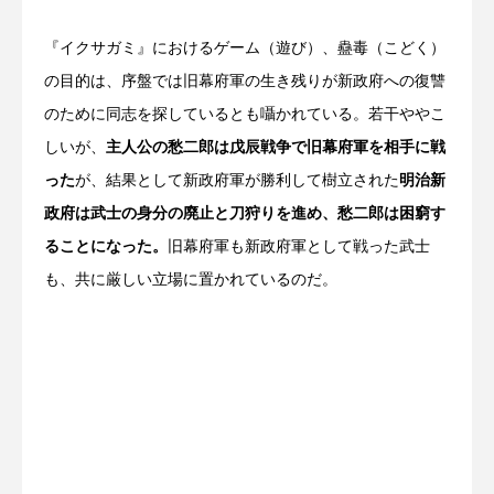
『イクサガミ』におけるゲーム（遊び）、蠱毒（こどく）
の目的は、序盤では旧幕府軍の生き残りが新政府への復讐
のために同志を探しているとも囁かれている。若干ややこ
しいが、
主人公の愁二郎は戊辰戦争で旧幕府軍を相手に戦
った
が、結果として新政府軍が勝利して樹立された
明治新
政府は武士の身分の廃止と刀狩りを進め、愁二郎は困窮す
ることになった。
旧幕府軍も新政府軍として戦った武士
も、共に厳しい立場に置かれているのだ。