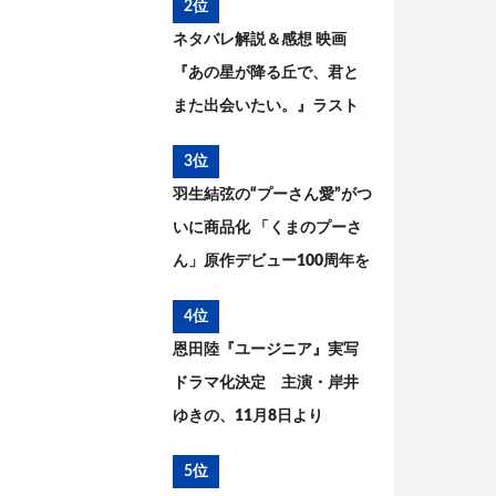
2位
ネタバレ解説＆感想 映画
『あの星が降る丘で、君と
また出会いたい。』ラスト
の意味は? 原作との違いを考
3位
察
羽生結弦の“プーさん愛”がつ
いに商品化 「くまのプーさ
ん」原作デビュー100周年を
記念した特別コラボが実現
4位
恩田陸『ユージニア』実写
ドラマ化決定 主演・岸井
ゆきの、11月8日より
WOWOWで放送・配信開始
5位