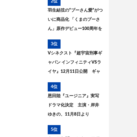
2位
までを考察
羽生結弦の“プーさん愛”がつ
いに商品化 「くまのプーさ
ん」原作デビュー100周年を
記念した特別コラボが実現
3位
Vシネクスト『超宇宙刑事ギ
ャバン インフィニティVSラ
イヤ』12月11日公開 ギャ
バン・エタニティの姿が解
4位
禁
恩田陸『ユージニア』実写
ドラマ化決定 主演・岸井
ゆきの、11月8日より
WOWOWで放送・配信開始
5位