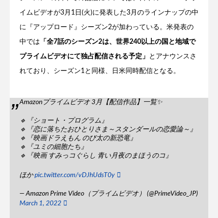
イムビデオが3月1日(火)に発表した3月のラインナップの中
に『アップロード』シーズン2が加わっている。米発表の
中では
「全7話のシーズン2は、世界240以上の国と地域で
プライムビデオにて独占配信される予定」
とアナウンスさ
れており、シーズン1と同様、日米同時配信となる。
Amazonプライムビデオ 3月【配信作品】一覧✨
🔹『ショート・プログラム』
🔹『恋に落ちたおひとりさま～スタンダールの恋愛論～』
🔹『映画ドラえもん のび太の新恐竜』
🔹『ユミの細胞たち』
🔹『映画 すみっコぐらし 青い月夜のまほうのコ』
ほか
pic.twitter.com/vDJhUdsT0y
— Amazon Prime Video（プライムビデオ） (@PrimeVideo_JP)
March 1, 2022