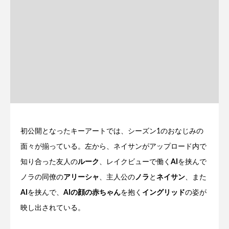
初公開となったキーアートでは、シーズン1のおなじみの
面々が揃っている。左から、ネイサンがアップロード内で
知り合った友人の
ルーク
、レイクビューで働く
AI
を挟んで
ノラの同僚の
アリーシャ
、主人公の
ノラ
と
ネイサン
、また
AI
を挟んで、
AIの顔の赤ちゃん
を抱く
イングリッド
の姿が
映し出されている。