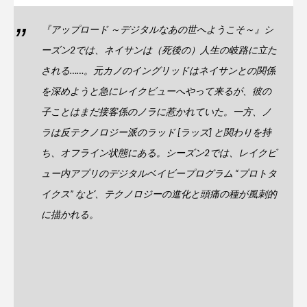
『アップロード ～デジタルなあの世へようこそ～』シ
ーズン2では、ネイサンは（死後の）人生の岐路に立た
される……。元カノのイングリッドはネイサンとの関係
を深めようと急にレイクビューへやって来るが、彼の
子ことはまだ接客係のノラに惹かれていた。一方、ノ
ラは反テクノロジー派のラッド [ラッズ] と関わりを持
ち、オフライン状態にある。シーズン2では、レイクビ
ュー内アプリのデジタルベイビープログラム “プロトタ
イクス” など、テクノロジーの進化と頭痛の種が風刺的
に描かれる。