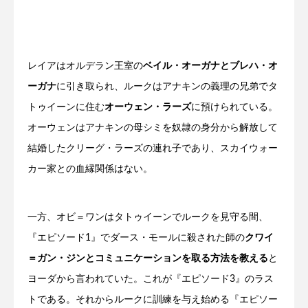
レイアはオルデラン王室の
ベイル・オーガナとブレハ・オ
ーガナ
に引き取られ、ルークはアナキンの義理の兄弟でタ
トゥイーンに住む
オーウェン・ラーズ
に預けられている。
オーウェンはアナキンの母シミを奴隷の身分から解放して
結婚したクリーグ・ラーズの連れ子であり、スカイウォー
カー家との血縁関係はない。
一方、オビ＝ワンはタトゥイーンでルークを見守る間、
『エピソード1』でダース・モールに殺された師の
クワイ
＝ガン・ジンとコミュニケーションを取る方法を教える
と
ヨーダから言われていた。これが『エピソード3』のラス
トである。それからルークに訓練を与え始める『エピソー