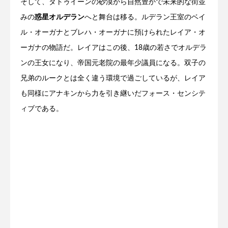
そして、タトゥイーンの砂漠から自然豊かで未来的な街並
みの
惑星オルデラン
へと舞台は移る。ルデラン王室のベイ
ル・オーガナとブレハ・オーガナに預けられたレイア・オ
ーガナの物語だ。レイアはこの後、18歳の若さでオルデラ
ンの王女になり、帝国元老院の最年少議員になる。双子の
兄弟のルークとは全く違う環境で過ごしているが、レイア
も同様にアナキンから力を引き継いだフォース・センシテ
ィブである。