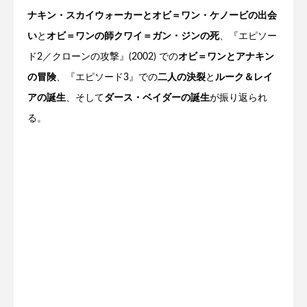
ナキン・スカイウォーカーとオビ＝ワン・ケノービの出会
い
と
オビ＝ワンの師クワイ＝ガン・ジンの死
、『エピソー
ド2／クローンの攻撃』(2002) での
オビ＝ワンとアナキン
の冒険
、『エピソード3』での
二人の決裂
と
ルーク＆レイ
アの誕生
、そして
ダース・ベイダーの誕生
が振り返られ
る。