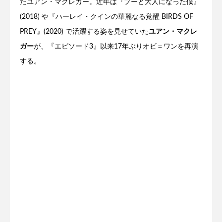
たユアン・マクレガー。近年は『プーと大人になった僕』
(2018) や『ハーレイ・クインの華麗なる覚醒 BIRDS OF
PREY』(2020) で活躍する姿を見せていた
ユアン・マクレ
ガー
が、『エピソード3』以来17年ぶりオビ＝ワンを再演
する。