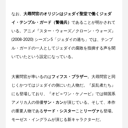
なお、
大尋問官のオリジンはジェダイ聖堂で働くジェダ
イ・テンプル・ガード（警備兵）
であることが明かされて
いる。アニメ『スター・ウォーズ／クローン・ウォーズ』
(2008-2020) シーズン5「ジェダイの過ち」では、テンプ
ル・ガードの一人としてジェダイの腐敗を指摘する声を聞
いていたという設定になっている。
大審問官が率いるのは
フィフス・ブラザー
。大尋問官と同
じくかつてはジェダイの側にいた人物だ。『反乱者たち』
にも登場しており、『オビ＝ワン・ケノービ』では韓国系
アメリカ人の俳優
サン・カン
が演じている。そして、本作
の重要人物である
サード・シスター
こと
リーヴァ
も登場。
モーゼス・イングラムが演じる新キャラクターだ。