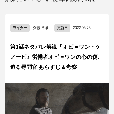
労働者オビ＝ワンの心の傷、迫る尋問官 あらすじ＆考察
ライター
齋藤 隼飛
更新日
2022.06.23
第1話ネタバレ解説『オビ＝ワン・ケ
ノービ』労働者オビ＝ワンの心の傷、
迫る尋問官 あらすじ＆考察