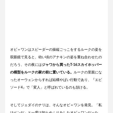
オビ＝ワンはスピーダーの操縦ごっこをするルークの姿を
双眼鏡で見ると、幼い頃のアナキンの姿を重ね合わせたの
だろう、その夜には
ジャワから買ったT-16スカイホッパー
の模型をルークの家の前に置いている。
ルークの里親にな
ったオーウェンからすれば結構やばい行動であり、『エピ
ソード4』で「変人」と呼ばれているのも頷ける。
そしてジェダイのナリは、そんなオビ＝ワンを発見。「私
はベンだ」と一度は知らぬふりをしたオビ＝ワンだった