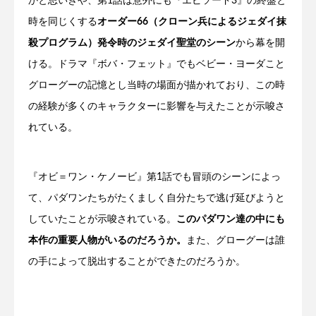
かと思いきや、第1話は意外にも『エピソード3』の終盤と
時を同じくする
オーダー66（クローン兵によるジェダイ抹
殺プログラム）発令時のジェダイ聖堂のシーン
から幕を開
ける。ドラマ『ボバ・フェット』でもベビー・ヨーダこと
グローグーの記憶とし当時の場面が描かれており、この時
の経験が多くのキャラクターに影響を与えたことが示唆さ
れている。
『オビ＝ワン・ケノービ』第1話でも冒頭のシーンによっ
て、パダワンたちがたくましく自分たちで逃げ延びようと
していたことが示唆されている。
このパダワン達の中にも
本作の重要人物がいるのだろうか。
また、グローグーは誰
の手によって脱出することができたのだろうか。