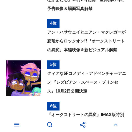
予告映像＆場面写真解禁
4位
アン・ハサウェイとユアン・マクレガーが
恐竜からロックオン!?『オークストリート
の異変』本編映像＆新ビジュアル解禁
5位
クィアなSFコメディ・アドベンチャーアニ
メ 『レズビアン・スペース・プリンセ
ス』10月2日公開決定
6位
『オークストリートの異変』IMAX版特別
予告映像＆IMAX入場者特典情報が到着