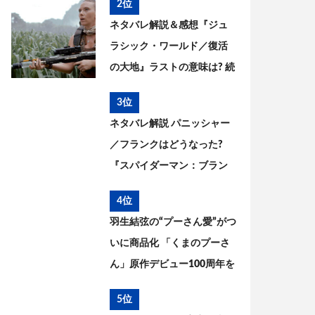
2位
った? 今後を考察
ネタバレ解説＆感想『ジュ
ラシック・ワールド／復活
の大地』ラストの意味は? 続
編はある? 今後を考察
3位
ネタバレ解説 パニッシャー
／フランクはどうなった?
『スパイダーマン：ブラン
ド・ニュー・デイ』とこれ
4位
までを考察
羽生結弦の“プーさん愛”がつ
いに商品化 「くまのプーさ
ん」原作デビュー100周年を
記念した特別コラボが実現
5位