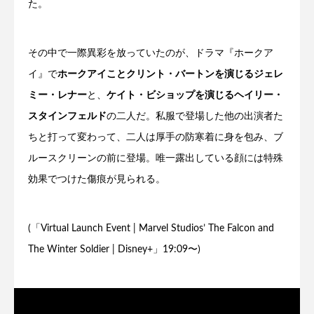
た。
その中で一際異彩を放っていたのが、ドラマ『ホークア
イ』で
ホークアイことクリント・バートンを演じるジェレ
ミー・レナー
と、
ケイト・ビショップを演じるヘイリー・
スタインフェルド
の二人だ。私服で登場した他の出演者た
ちと打って変わって、二人は厚手の防寒着に身を包み、ブ
ルースクリーンの前に登場。唯一露出している顔には特殊
効果でつけた傷痕が見られる。
(「Virtual Launch Event | Marvel Studios’ The Falcon and
The Winter Soldier | Disney+」19:09〜)