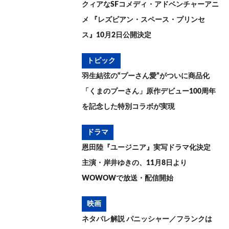
クィアなSFコメディ・アドベンチャーアニ
メ 『レズビアン・スペース・プリンセ
ス』10月2日公開決定
トピック
羽生結弦の“プーさん愛”がついに商品化
「くまのプーさん」原作デビュー100周年
を記念した特別コラボが実現
ドラマ
恩田陸『ユージニア』実写ドラマ化決定
主演・岸井ゆきの、11月8日より
WOWOWで放送・配信開始
映画
ネタバレ解説 パニッシャー／フランクは