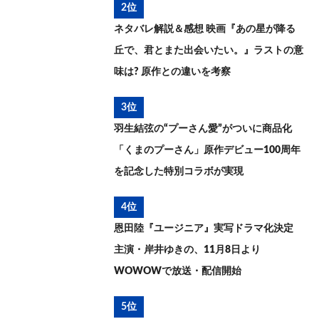
2位
ネタバレ解説＆感想 映画『あの星が降る
丘で、君とまた出会いたい。』ラストの意
味は? 原作との違いを考察
3位
羽生結弦の“プーさん愛”がついに商品化
「くまのプーさん」原作デビュー100周年
を記念した特別コラボが実現
4位
恩田陸『ユージニア』実写ドラマ化決定
主演・岸井ゆきの、11月8日より
WOWOWで放送・配信開始
5位