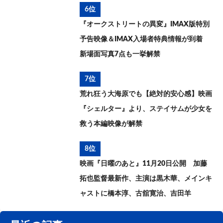
6位
『オークストリートの異変』IMAX版特別
予告映像＆IMAX入場者特典情報が到着
新場面写真7点も一挙解禁
7位
荒れ狂う大海原でも【絶対的安心感】映画
『シェルター』より、ステイサムが少女を
救う本編映像が解禁
8位
映画『日曜のあと』11月20日公開 加藤
拓也監督最新作、主演は黒木華、メインキ
ャストに橋本淳、古舘寛治、吉田羊