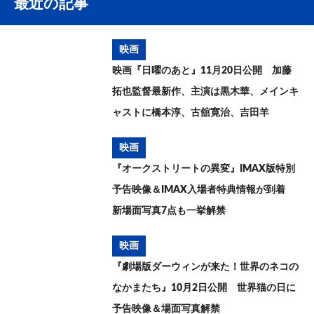
最近の記事
映画
映画『日曜のあと』11月20日公開 加藤
拓也監督最新作、主演は黒木華、メインキ
ャストに橋本淳、古舘寛治、吉田羊
映画
『オークストリートの異変』IMAX版特別
予告映像＆IMAX入場者特典情報が到着
新場面写真7点も一挙解禁
映画
『劇場版ダーウィンが来た！世界のネコの
なかまたち』10月2日公開 世界猫の日に
予告映像＆場面写真解禁