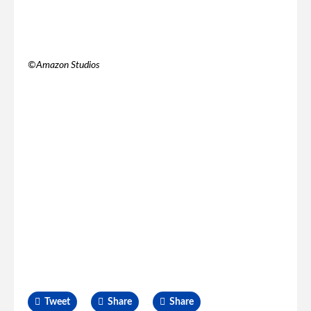
©️Amazon Studios
Tweet
Share
Share