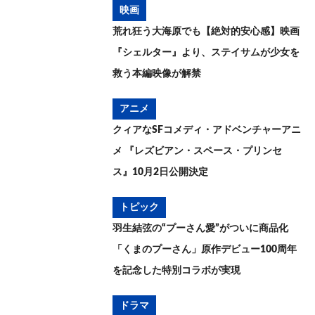
映画
荒れ狂う大海原でも【絶対的安心感】映画
『シェルター』より、ステイサムが少女を
救う本編映像が解禁
アニメ
クィアなSFコメディ・アドベンチャーアニ
メ 『レズビアン・スペース・プリンセ
ス』10月2日公開決定
トピック
羽生結弦の“プーさん愛”がついに商品化
「くまのプーさん」原作デビュー100周年
を記念した特別コラボが実現
ドラマ